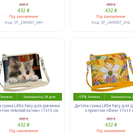
480 ₴
480 ₴
432 ₴
432 ₴
Під замовлення
Під замовлення
SF_20M007_WH
SF_UKR007_ZHL
–10%
Залишилось 38 днів
Залишилось 3
 сумка Little Fairy для дівчинки
Дитяча сумка Little Fairy для 
нтом «Милий котик» 17х13 см
з принтом «Фея» 17х13 
480 ₴
480 ₴
432 ₴
432 ₴
Під замовлення
Під замовлення