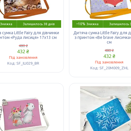
–10%
Залишилось 38 днів
Залишилось 3
 сумка Little Fairy для дівчинки
Дитяча сумка Little Fairy для 
интом «Руда лисиця» 17х13 см
з принтом «Be brave лисичка
см
480 ₴
432 ₴
480 ₴
432 ₴
Під замовлення
Під замовлення
SF_ILI029_BR
SF_20M009_ZHL