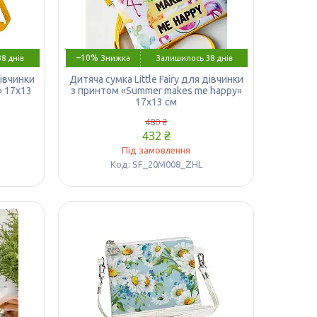
–10%
8 днів
Залишилось 38 днів
дівчинки
Дитяча сумка Little Fairy для дівчинки
» 17х13
з принтом «Summer makes me happy»
17х13 см
480 ₴
432 ₴
Під замовлення
SF_20M008_ZHL