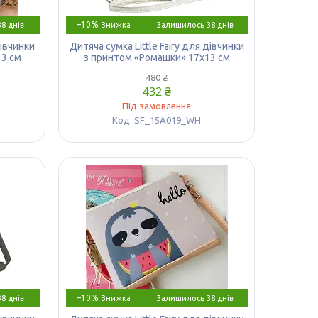
–10%
8 днів
Залишилось 38 днів
дівчинки
Дитяча сумка Little Fairy для дівчинки
13 см
з принтом «Ромашки» 17х13 см
480 ₴
432 ₴
Під замовлення
SF_15A019_WH
–10%
8 днів
Залишилось 38 днів