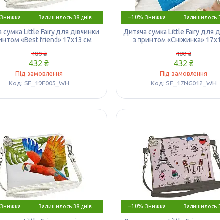
–10%
Залишилось 38 днів
Залишилось 3
 сумка Little Fairy для дівчинки
Дитяча сумка Little Fairy для 
интом «Best friend» 17х13 см
з принтом «Сніжинка» 17х
480 ₴
480 ₴
432 ₴
432 ₴
Під замовлення
Під замовлення
SF_19F005_WH
SF_17NG012_WH
–10%
Залишилось 38 днів
Залишилось 3