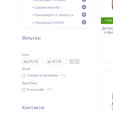
Шкіряні вироби
Канцелярія та творчість
–10%
Продукція CHOICE
Дитяча
з пр
Фільтри
Ціна
Акція
Товари зі знижками
79
Виробник
Presentville
79
Контакти