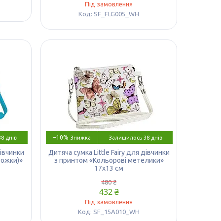
Під замовлення
SF_FLG005_WH
–10%
8 днів
Залишилось 38 днів
дівчинки
Дитяча сумка Little Fairy для дівчинки
рожки)»
з принтом «Кольорові метелики»
17х13 см
480 ₴
432 ₴
Під замовлення
SF_15A010_WH