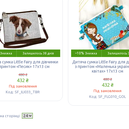
–10%
Залишилось 38 днів
Залишилось 3
 сумка Little Fairy для дівчинки
Дитяча сумка Little Fairy для 
 принтом «Песик» 17х13 см
з принтом «Маленька україн
квітах» 17х13 см
480 ₴
432 ₴
480 ₴
432 ₴
Під замовлення
Під замовлення
SF_ILI033_TBR
SF_FLG010_GOL