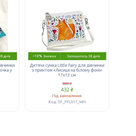
–10%
8 днів
Залишилось 38 днів
дівчинки
Дитяча сумка Little Fairy для дівчинки
очка у
з принтом «Лисиця на білому фоні»
17х13 см
480 ₴
432 ₴
Під замовлення
SF_FFL017_WH