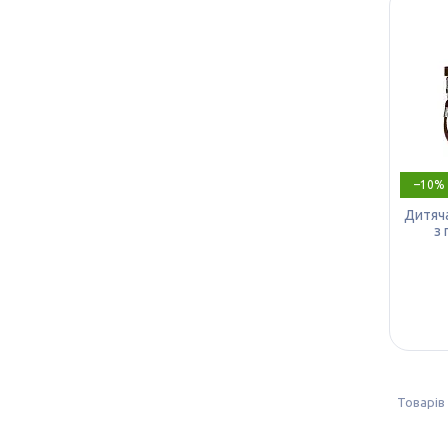
–10%
Дитяча
з