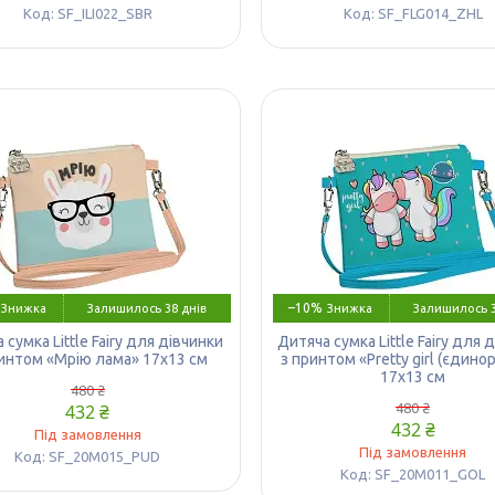
SF_ILI022_SBR
SF_FLG014_ZHL
–10%
Залишилось 38 днів
Залишилось 3
 сумка Little Fairy для дівчинки
Дитяча сумка Little Fairy для 
интом «Мрію лама» 17х13 см
з принтом «Pretty girl (єдино
17х13 см
480 ₴
432 ₴
480 ₴
432 ₴
Під замовлення
Під замовлення
SF_20M015_PUD
SF_20M011_GOL