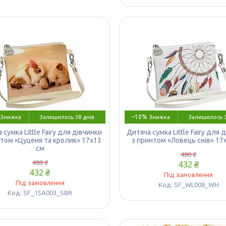
–10%
Залишилось 38 днів
Залишилось 3
 сумка Little Fairy для дівчинки
Дитяча сумка Little Fairy для 
нтом «Цуценя та кролик» 17х13
з принтом «Ловець снів» 17
см
480 ₴
480 ₴
432 ₴
432 ₴
Під замовлення
Під замовлення
SF_WL008_WH
SF_15A003_SBR