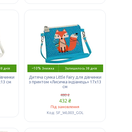
–10%
8 днів
Залишилось 38 днів
дівчинки
Дитяча сумка Little Fairy для дівчинки
х13 см
з принтом «Лисичка індіанець» 17х13
см
480 ₴
432 ₴
Під замовлення
SF_WL003_GOL