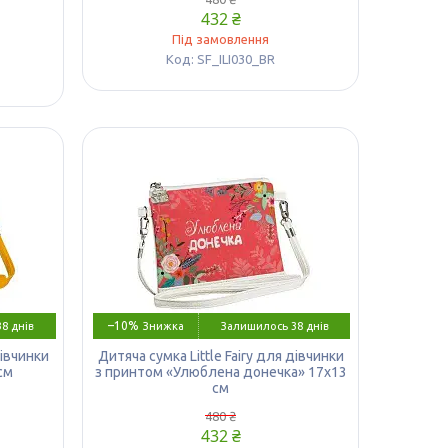
432 ₴
Під замовлення
SF_ILI030_BR
–10%
8 днів
Залишилось 38 днів
дівчинки
Дитяча сумка Little Fairy для дівчинки
см
з принтом «Улюблена донечка» 17х13
см
480 ₴
432 ₴