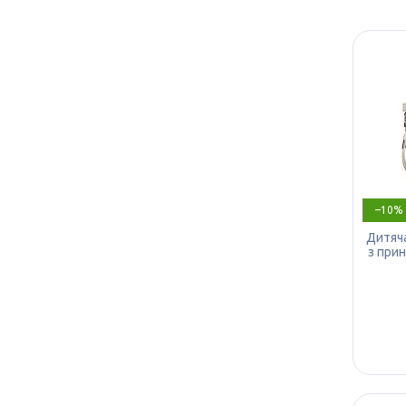
–10%
Дитяча
з при