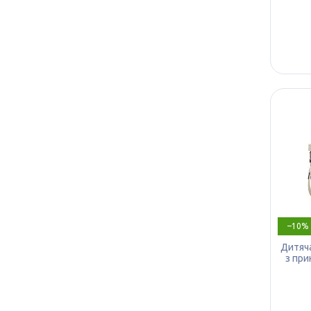
–10%
Дитяча
з при