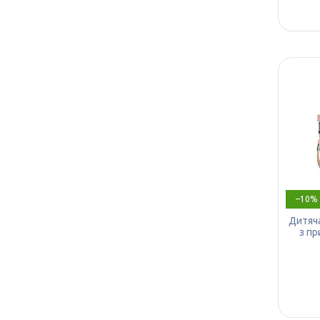
–10%
Дитяча
з пр