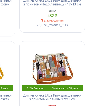
дівчинки
Дитяча сумка Little Fairy для дівчинки
й фон»
з принтом «Hello лінивець» 17х13 см
480 ₴
432 ₴
Під замовлення
SF_20M013_PUD
–10%
8 днів
Залишилось 38 днів
дівчинки
Дитяча сумка Little Fairy для дівчинки
ночка»
з принтом «Котики» 17х13 см
480 ₴