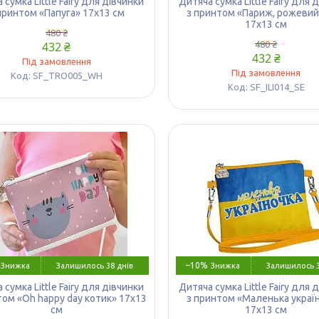
 сумка Little Fairy для дівчинки
Дитяча сумка Little Fairy для 
принтом «Папуга» 17х13 см
з принтом «Париж, рожеви
17х13 см
480 ₴
432 ₴
480 ₴
432 ₴
Під замовлення
Під замовлення
SF_TRO005_WH
SF_ILI014_SE
–10%
Залишилось 38 днів
Залишилось 3
 сумка Little Fairy для дівчинки
Дитяча сумка Little Fairy для 
том «Oh happy day котик» 17х13
з принтом «Маленька украї
см
17х13 см