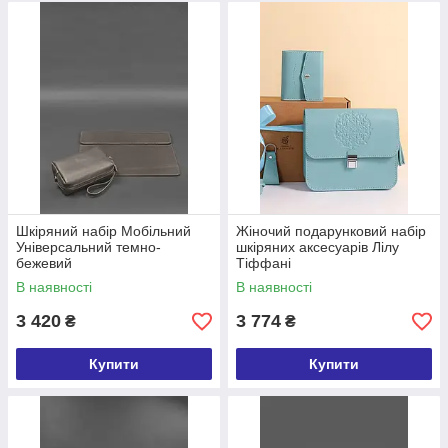
Шкіряний набір Мобільний
Жіночий подарунковий набір
Універсальний темно-
шкіряних аксесуарів Лілу
бежевий
Тіффані
В наявності
В наявності
3 420
3 774
₴
₴
Купити
Купити