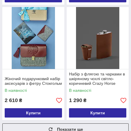
Набір з флягою та чарками в
Жіночий подарунковий набір
шкіряному чохлі світло-
аксесуарів з фетру Стокгольм
коричневий Crazy Horse
В наявності
В наявності
2 610
1 290
₴
₴
Купити
Купити
Показати ще