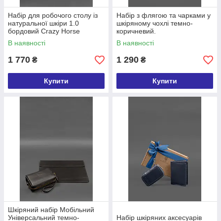
Набір для робочого столу із
Набір з флягою та чарками у
натуральної шкіри 1.0
шкіряному чохлі темно-
бордовий Crazy Horse
коричневий.
В наявності
В наявності
1 770
1 290
₴
₴
Купити
Купити
Шкіряний набір Мобільний
Універсальний темно-
Набір шкіряних аксесуарів