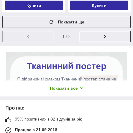
Купити
Купити
Показати ще
1
/ 8
Тканинний постер
Підібраний зі смаком Тканинний постер стане не
лише ідеальним доповненням інтер'єру, надасть
Показати все
йому оригінальності та вишуканості, а й
підкреслить бездоганний смак господаря
помешкання. Зробить акцент на його захопленнях
Про нас
та вподобаннях.
95% позитивних з 82 відгуків за рік
Вибрати!
Працює з 21.09.2018