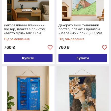
Декоративний тканинний
Декоративний тканинний
постер, плакат з принтом
постер, плакат з принтом
«Місто мрій» 60х93 см
«Маленький принц» 60х93
(TPSR_22S064)
см (TPSR_22S063)
Під замовлення
Під замовлення
760
760
₴
₴
Купити
Купити