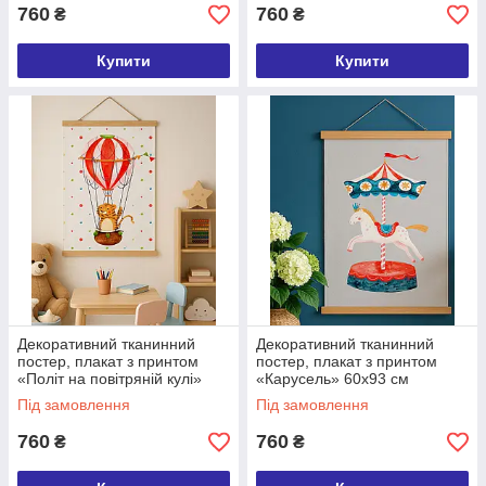
760
760
₴
₴
Купити
Купити
Декоративний тканинний
Декоративний тканинний
постер, плакат з принтом
постер, плакат з принтом
«Політ на повітряній кулі»
«Карусель» 60х93 см
60х93 см (TPSR_22S075)
(TPSR_22S074)
Під замовлення
Під замовлення
760
760
₴
₴