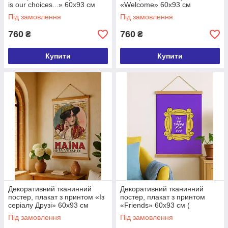
is our choices...» 60х93 см
«Welcome» 60х93 см
(TPSR_22S079)
(TPSR_23NY022)
Під замовлення
Під замовлення
760
760
₴
₴
Купити
Купити
Декоративний тканинний
Декоративний тканинний
постер, плакат з принтом «Із
постер, плакат з принтом
серіалу Друзі» 60х93 см
«Friends» 60х93 см (
(TPSR_22S077)
TPSR_22S076)
Під замовлення
Під замовлення