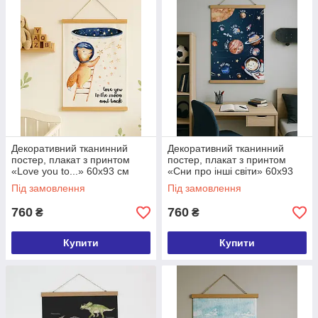
Декоративний тканинний
Декоративний тканинний
постер, плакат з принтом
постер, плакат з принтом
«Love you to...» 60х93 см
«Сни про інші світи» 60х93
(TPSR_22S068)
см (TPSR_22S067)
Під замовлення
Під замовлення
760
760
₴
₴
Купити
Купити