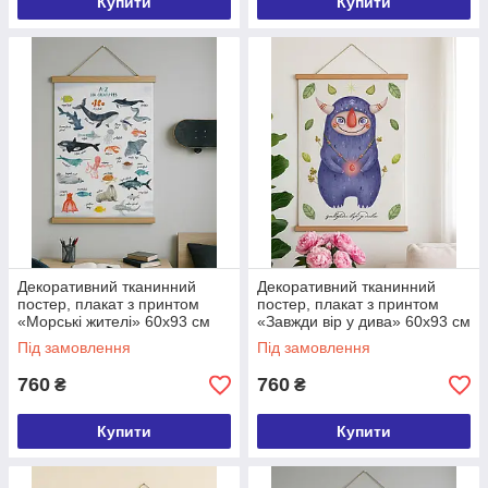
Купити
Купити
Декоративний тканинний
Декоративний тканинний
постер, плакат з принтом
постер, плакат з принтом
«Морські жителі» 60х93 см
«Завжди вір у дива» 60х93 см
(TPSR_22S070)
(TPSR_22S069)
Під замовлення
Під замовлення
760
760
₴
₴
Купити
Купити