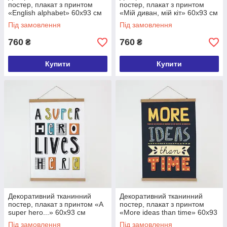
постер, плакат з принтом
постер, плакат з принтом
«English alphabet» 60х93 см
«Мій диван, мій кіт» 60х93 см
(TPSR_22S060)
(TPSR_22S059)
Під замовлення
Під замовлення
760
760
₴
₴
Купити
Купити
Декоративний тканинний
Декоративний тканинний
постер, плакат з принтом «A
постер, плакат з принтом
super hero...» 60х93 см
«More ideas than time» 60х93
(TPSR_22S058)
см (TPSR_22S057)
Під замовлення
Під замовлення