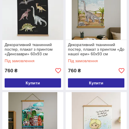
Декоративний тканинний
Декоративний тканинний
постер, плакат з принтом
постер, плакат з принтом «До
«Динозаври» 60х93 см
нашої ери» 60х93 см
(TPSR_22S066)
(TPSR_22S065)
Під замовлення
Під замовлення
760
760
₴
₴
Купити
Купити