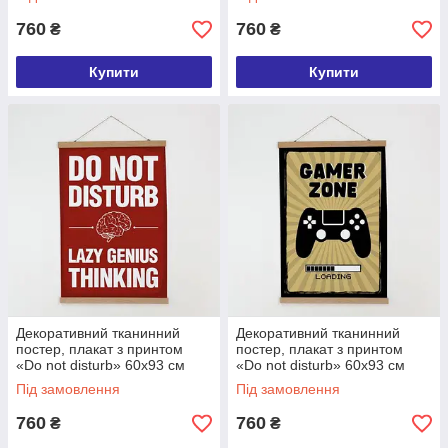
760
760
₴
₴
Купити
Купити
Декоративний тканинний
Декоративний тканинний
постер, плакат з принтом
постер, плакат з принтом
«Do not disturb» 60х93 см
«Do not disturb» 60х93 см
(TPSR_22S056)
(TPSR_22S056)
Під замовлення
Під замовлення
760
760
₴
₴