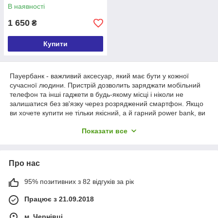
В наявності
1 650
₴
Купити
Пауербанк - важливий аксесуар, який має бути у кожної
сучасної людини. Пристрій дозволить заряджати мобільний
телефон та інші гаджети в будь-якому місці і ніколи не
залишатися без зв'язку через розряджений смартфон. Якщо
ви хочете купити не тільки якісний, а й гарний power bank, ви
знайдете відповідну модель в інтернет-магазині «Darek».
Показати все
Чому варто купити оригінальний повербанк від компанії
«Darek»
● Функціональність. У пристроях є кілька виходів – micro
Про нас
USB, USB Type-C та фірмовий Lightning, що дозволяє
заряджати iPhone та iPad від Apple. Один пауербанк врятує
95% позитивних з 82 відгуків за рік
від низького заряду усі ваші гаджети – телефон, планшет,
смарт-годинник, фітнес-браслет. При необхідності від нього
Працює з 21.09.2018
можна навіть зарядити ноутбук;
м. Чернівці
● Компактність. Наш
онлайн-магазин подарунків