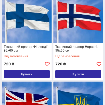
Тканинний прапор Фінляндії,
Тканинний прапор Норвегії,
95х60 см
95х60 см
Під замовлення
Під замовлення
720
720
₴
₴
Купити
Купити