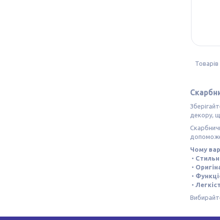
Скарбни
Зберігайт
декору, щ
Скарбничк
допоможе 
Чому вар
•
Стильн
•
Оригін
•
Функці
•
Легкіс
Вибирайте