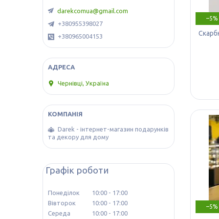
darekcomua@gmail.com
–5%
+380955398027
Скарбн
+380965004153
Чернівці, Україна
Darek - інтернет-магазин подарунків
та декору для дому
Графік роботи
Понеділок
10:00
17:00
Вівторок
10:00
17:00
–5%
Середа
10:00
17:00