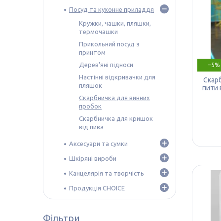
Посуд та кухонне приладдя
Кружки, чашки, пляшки,
термочашки
Прикольний посуд з
принтом
Дерев'яні підноси
–5%
Настінні відкривачки для
Скарб
пляшок
пити 
Скарбничка для винних
пробок
Скарбничка для кришок
від пива
Аксесуари та сумки
Шкіряні вироби
Канцелярія та творчість
Продукція CHOICE
Фільтри