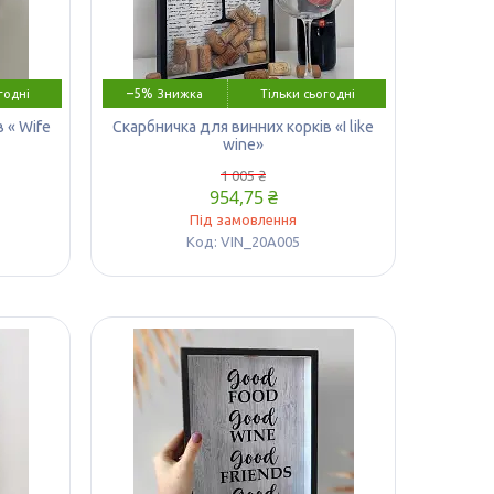
–5%
годні
Тільки сьогодні
 « Wife
Скарбничка для винних корків «I like
wine»
1 005 ₴
954,75 ₴
Під замовлення
VIN_20A005