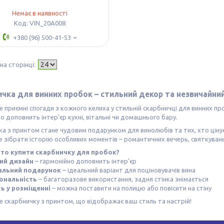
Немає в наявності
VIN_20A008
+380 (96) 500-41-53
чка для винних пробок – стильний декор та незвичайни
е приємні спогади з кожного келиха у стильній скарбничці для винних пр
о доповнить інтер’єр кухні, вітальні чи домашнього бару.
а з принтом стане чудовим подарунком для винолюбів та тих, хто цінує
зібрати історію особливих моментів – романтичних вечерь, святкувань
то купити скарбничку для пробок?
ий дизайн
– гармонійно доповнить інтер’єр
альний подарунок
– ідеальний варіант для поціновувачів вина
ональність
– багаторазове використання, задня стінка знімається
ть у розміщенні
– можна поставити на полицю або повісити на стіну
 скарбничку з принтом, що відображає ваш стиль та настрій!