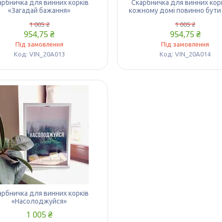
арбничка для винних корків
Скарбничка для винних корк
«Загадай бажання»
кожному домі повинно бути
1 005 ₴
1 005 ₴
954,75 ₴
954,75 ₴
Під замовлення
Під замовлення
VIN_20A013
VIN_20A014
арбничка для винних корків
«Насолоджуйся»
1 005 ₴