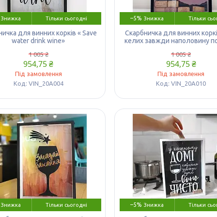
–5%
Тільки сьогодні
Тільки сьо
ичка для винних корків « Save
Скарбничка для винних коркі
water drink wine»
келих завжди наполовину п
1 005 ₴
1 005 ₴
954,75 ₴
954,75 ₴
Під замовлення
Під замовлення
VIN_20A004
VIN_20A010
–5%
Тільки сьогодні
Тільки сьо