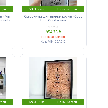
–5%
годні
Тільки сьогодні
в «Мій
Скарбничка для винних корків «Good
овний»
food Good wine»
1 005 ₴
954,75 ₴
Під замовлення
VIN_20A012
–5%
годні
Тільки сьогодні