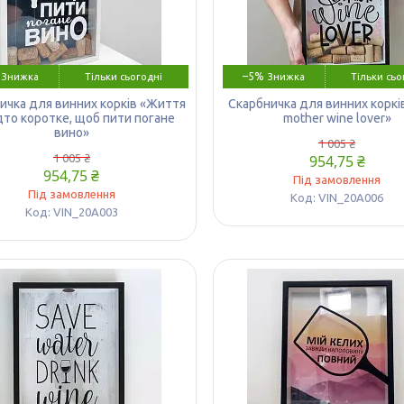
–5%
Тільки сьогодні
Тільки сьо
ичка для винних корків «Життя
Скарбничка для винних корків
дто коротке, щоб пити погане
mother wine lover»
вино»
1 005 ₴
1 005 ₴
954,75 ₴
954,75 ₴
Під замовлення
Під замовлення
VIN_20A006
VIN_20A003