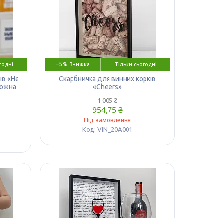
–5%
годні
Тільки сьогодні
ів «Не
Скарбничка для винних корків
можна
«Cheers»
1 005 ₴
954,75 ₴
Під замовлення
VIN_20A001