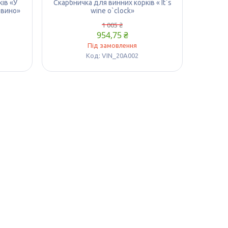
ів «У
Скарбничка для винних корків « It`s
 вино»
wine o`clock»
1 005 ₴
954,75 ₴
Під замовлення
VIN_20A002