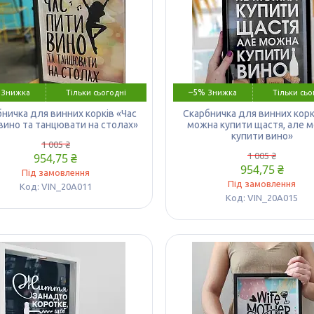
–5%
Тільки сьогодні
Тільки сьо
ничка для винних корків «Час
Скарбничка для винних корк
вино та танцювати на столах»
можна купити щастя, але 
купити вино»
1 005 ₴
954,75 ₴
1 005 ₴
954,75 ₴
Під замовлення
Під замовлення
VIN_20A011
VIN_20A015