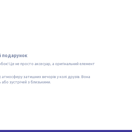
й подарунок
обок! Це не просто аксесуар, а оригінальний елемент
 атмосферу затишних вечорів у колі друзів. Вона
 або зустрічей з близькими.