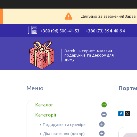
Дякуємо за звернення! Зараз 
+380 (96) 500-41-53
+380 (73) 394-40-94
Darek - інтернет-магазин
подарунків та декору для
дому
Портм
Каталог
Категорії
Подарунки та сувеніри
Дім і затишок (декор)