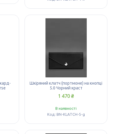
(кард-
Шкіряний клатч (портмоне) на кнопці
rse
5.0 Чорний краст
1 470 ₴
В наявності
BN-KLATCH-5-g