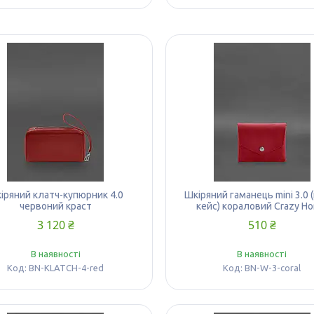
іряний клатч-купюрник 4.0
Шкіряний гаманець mini 3.0 
червоний краст
кейс) кораловий Crazy Ho
3 120 ₴
510 ₴
В наявності
В наявності
BN-KLATCH-4-red
BN-W-3-coral