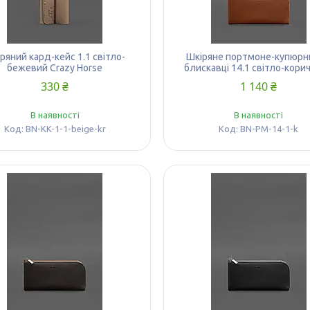
ряний кард-кейс 1.1 світло-
Шкіряне портмоне-купюрн
бежевий Crazy Horse
блискавці 14.1 світло-кори
330 ₴
1 140 ₴
В наявності
В наявності
BN-KK-1-1-beige-kr
BN-PM-14-1-k