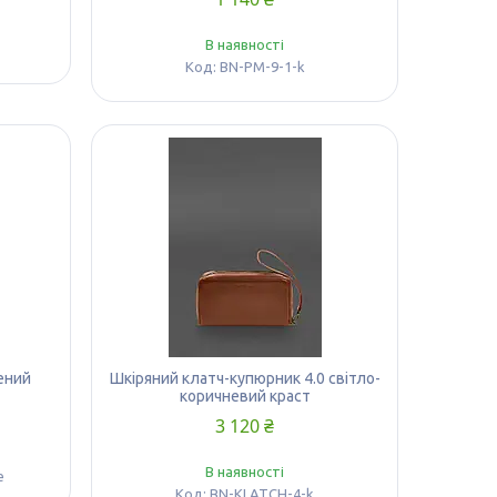
В наявності
BN-PM-9-1-k
ений
Шкіряний клатч-купюрник 4.0 світло-
коричневий краст
3 120 ₴
В наявності
e
BN-KLATCH-4-k