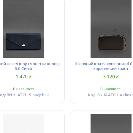
ий клатч (портмоне) на кнопці
Шкіряний клатч-купюрник 4.0
5.0 Синій
коричневий краст
1 470 ₴
3 120 ₴
В наявності
В наявності
BN-KLATCH-5-navy-blue
BN-KLATCH-4-chok