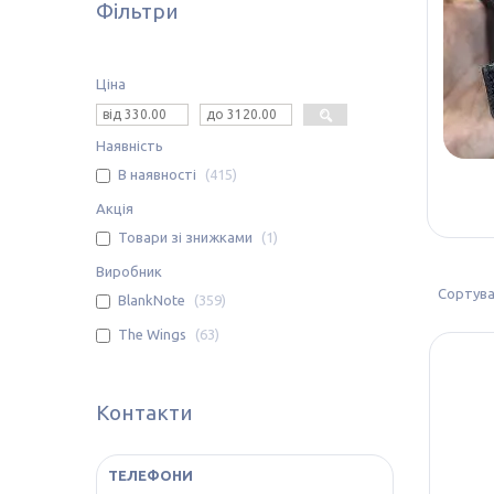
Фільтри
Ціна
Наявність
В наявності
415
Акція
Товари зі знижками
1
Виробник
BlankNote
359
The Wings
63
Контакти