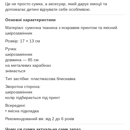
Це не просто сумка, а аксесуар, який дарує емоції та
допомагає дитині відчувати себе особливою.
Основні характеристики
Матеріал: сумочна тканина з яскравим принтом та якісний
шкірозамінник
Розмір: 17 × 13 см
Ручка:
шкірозамінник
довжина — 85 см
на металевих карабінах
знімається
Тип застібки: пластмасова блискавка
Зворотна сторона:
шкірозамінник
колір підбирається під принт
Всередині:
• якісна підкладка
Рекомендований вік: від 2 до 6 років
Чому ця сумка актуальна саме зараз