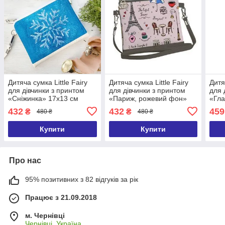
Дитяча сумка Little Fairy
Дитяча сумка Little Fairy
Дитя
для дівчинки з принтом
для дівчинки з принтом
для 
«Сніжинка» 17х13 см
«Париж, рожевий фон»
«Гла
17х13 см
17х1
432
432
459
₴
₴
480 ₴
480 ₴
Купити
Купити
Про нас
95% позитивних з 82 відгуків за рік
Працює з 21.09.2018
м. Чернівці
Чернівці, Україна