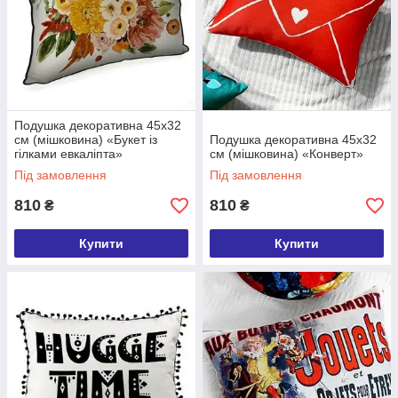
Подушка декоративна 45х32
см (мішковина) «Букет із
Подушка декоративна 45х32
гілками евкаліпта»
см (мішковина) «Конверт»
Під замовлення
Під замовлення
810
810
₴
₴
Купити
Купити