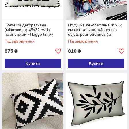
Подушка декоративна
Подушка декоративна 45х32
(мішковина) 45х32 см із
см (мішковина) «Jouets et
помпонами «Hugge time»
objets pour etrennes (із
серіалу Friends (Друзі)»
Під замовлення
Під замовлення
875
810
₴
₴
Купити
Купити