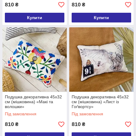
810
810
₴
₴
Купити
Купити
Подушка декоративна 45х32
Подушка декоративна 45х32
см (мішковина) «Макі та
см (мішковина) «Лист із
волошки»
Гоґвортсу»
Під замовлення
Під замовлення
810
810
₴
₴