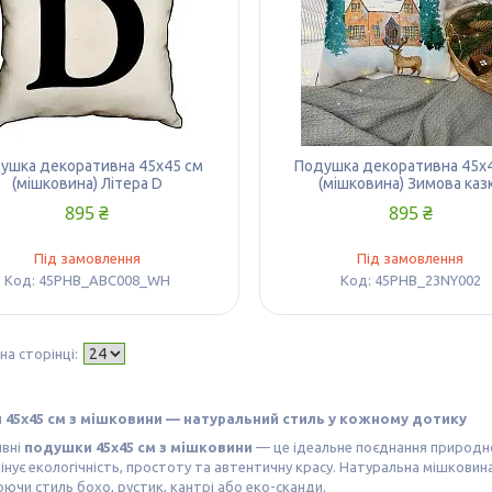
ушка декоративна 45х45 см
Подушка декоративна 45х
(мішковина) Літера D
(мішковина) Зимова каз
895 ₴
895 ₴
Під замовлення
Під замовлення
45PHB_ABC008_WH
45PHB_23NY002
45х45 см з мішковини — натуральний стиль у кожному дотику
вні
подушки 45х45 см з мішковини
— це ідеальне поєднання природно
цінує екологічність, простоту та автентичну красу. Натуральна мішкови
ючи стиль бохо, рустик, кантрі або еко-сканди.