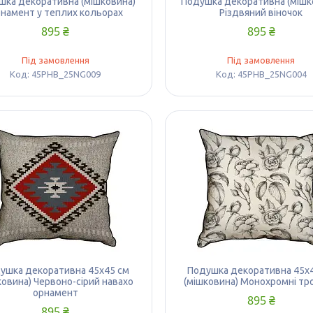
шка декоративна (мішковина)
Подушка декоративна (мішк
намент у теплих кольорах
Різдвяний віночок
895 ₴
895 ₴
Під замовлення
Під замовлення
45PHB_25NG009
45PHB_25NG004
ушка декоративна 45х45 см
Подушка декоративна 45х
ковина) Червоно-сірий навахо
(мішковина) Монохромні тр
орнамент
895 ₴
895 ₴