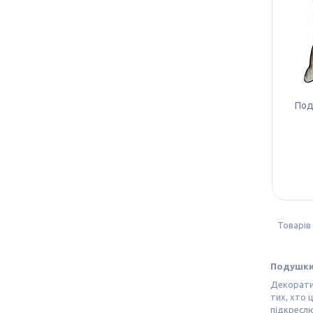
Под
Подушки 
Декорати
тих, хто 
підкреслю