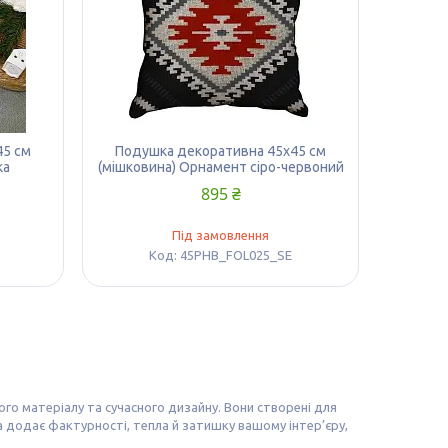
45 см
Подушка декоративна 45х45 см
ка
(мішковина) Орнамент сіро-червоний
895 ₴
Під замовлення
45PHB_FOL025_SE
го матеріалу та сучасного дизайну. Вони створені для
на додає фактурності, тепла й затишку вашому інтер’єру,