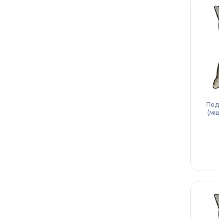
Под
(мі