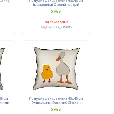
овина)
Подушка декоративна 45х45 см
(мішковина) Осінній настрій
895 ₴
Під замовлення
45PHB_24S006
45 см
Подушка декоративна 45х45 см
оянди
(мішковина) Duck and Chicken
895 ₴