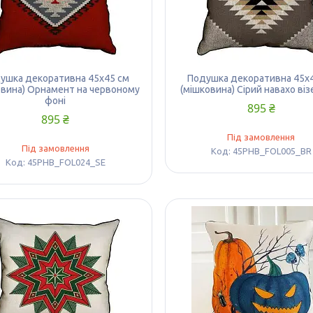
ушка декоративна 45х45 см
Подушка декоративна 45х
овина) Орнамент на червоному
(мішковина) Сірий навахо ві
фоні
895 ₴
895 ₴
Під замовлення
Під замовлення
45PHB_FOL005_BR
45PHB_FOL024_SE