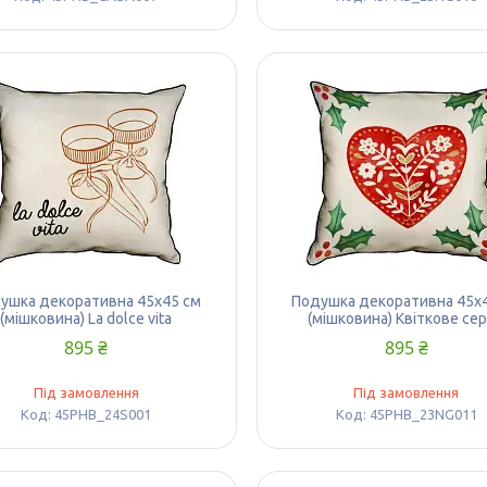
ушка декоративна 45х45 см
Подушка декоративна 45х
(мішковина) La dolce vita
(мішковина) Квіткове се
895 ₴
895 ₴
Під замовлення
Під замовлення
45PHB_24S001
45PHB_23NG011