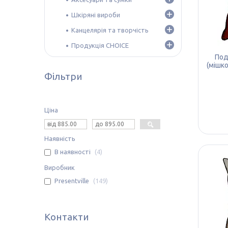
Шкіряні вироби
Канцелярія та творчість
Продукція CHOICE
Под
(мішк
Фільтри
Ціна
Наявність
В наявності
4
Виробник
Presentville
149
Контакти