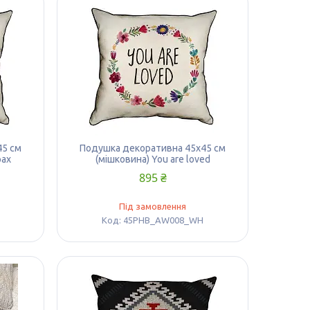
45 см
Подушка декоративна 45х45 см
рах
(мішковина) You are loved
895 ₴
Під замовлення
45PHB_AW008_WH