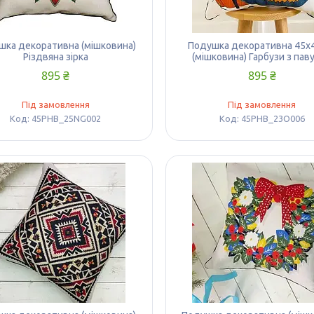
шка декоративна (мішковина)
Подушка декоративна 45х
Різдвяна зірка
(мішковина) Гарбузи з пав
895 ₴
895 ₴
Під замовлення
Під замовлення
45PHB_25NG002
45PHB_23O006