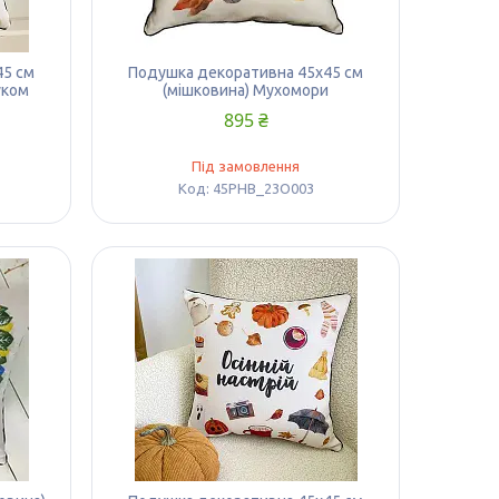
45 см
Подушка декоративна 45х45 см
уком
(мішковина) Мухомори
895 ₴
Під замовлення
45PHB_23O003