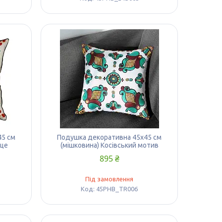
45 см
Подушка декоративна 45х45 см
рце
(мішковина) Косівський мотив
895 ₴
Під замовлення
45PHB_TR006