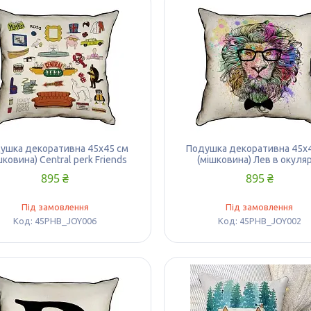
ушка декоративна 45х45 см
Подушка декоративна 45х
шковина) Central perk Friends
(мішковина) Лев в окуля
895 ₴
895 ₴
Під замовлення
Під замовлення
45PHB_JOY006
45PHB_JOY002