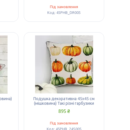
Під замовлення
45PHB_DR005
овина)
Подушка декоративна 45х45 см
(мішковина) Такі різні гарбузики
895 ₴
Під замовлення
45PHB_24S005