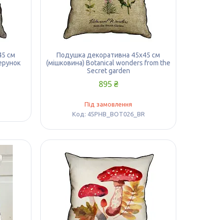
45 см
Подушка декоративна 45х45 см
зерунок
(мішковина) Botanical wonders from the
Secret garden
895 ₴
Під замовлення
45PHB_BOT026_BR