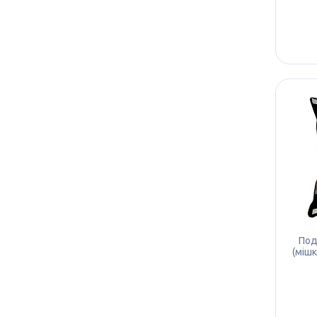
Под
(мішк