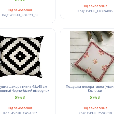
Під замовлення
Під замовлення
45PHB_FLORA006
45PHB_FOL023_SE
ушка декоративна 45х45 см
Подушка декоративна (мішк
овина) Чорно-білий візерунок
Колоски
895 ₴
895 ₴
Під замовлення
Під замовлення
45PHB_CASA007
45PHB_25NG010