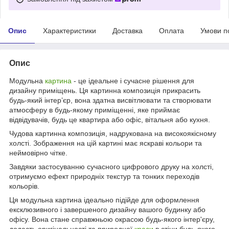
Опис
Характеристики
Доставка
Оплата
Умови п
Опис
Модульна
картина
- це ідеальне і сучасне рішення для
дизайну приміщень. Ця картинна композиція прикрасить
будь-який інтер’єр, вона здатна висвітлювати та створювати
атмосферу в будь-якому приміщенні, яке приймає
відвідувачів, будь це квартира або офіс, вітальня або кухня.
Чудова картинна композиція, надрукована на високоякісному
холсті. Зображення на цій картині має яскраві кольори та
неймовірно чітке.
Завдяки застосуванню сучасного цифрового друку на холсті,
отримуємо ефект природніх текстур та тонких переходів
кольорів.
Ця модульна картина ідеально підійде для оформлення
ексклюзивного і завершеного дизайну вашого будинку або
офісу. Вона стане справжньою окрасою будь-якого інтер'єру,
додасть оригінальності та природної
краси
в стіни будь-якого