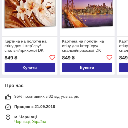
Картина на полотні на
Картина на полотні на
Карт
стіну для інтер`єру/
стіну для інтер`єру/
стін
спальні/прихожої DK
спальні/прихожої DK
спал
Абстракція лілії 60х100 см
Бруклінський міст вночі
міст
849
849
849
₴
₴
(MK10110_M)
60x100 см (MK10193_M)
(MK
Купити
Купити
Про нас
95% позитивних з 82 відгуків за рік
Працює з 21.09.2018
м. Чернівці
Чернівці, Україна