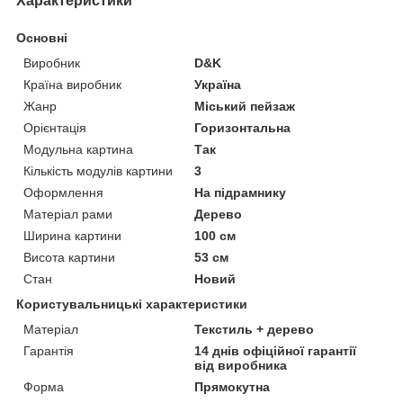
Характеристики
Основні
Виробник
D&K
Країна виробник
Україна
Жанр
Міський пейзаж
Орієнтація
Горизонтальна
Модульна картина
Так
Кількість модулів картини
3
Оформлення
На підрамнику
Матеріал рами
Дерево
Ширина картини
100 см
Висота картини
53 см
Стан
Новий
Користувальницькі характеристики
Матеріал
Текстиль + дерево
Гарантія
14 днів офіційної гарантії
від виробника
Форма
Прямокутна