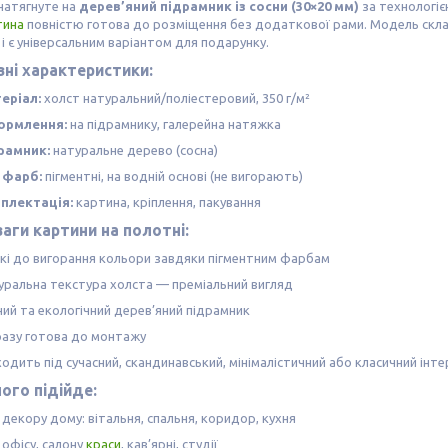
натягнуте на
дерев’яний підрамник із сосни (30×20 мм)
за технологі
тина
повністю готова до розміщення без додаткової рами. Модель скл
в і є універсальним варіантом для подарунку.
ні характеристики:
еріал:
холст натуральний/поліестеровий, 350 г/м²
рмлення:
на підрамнику, галерейна натяжка
рамник:
натуральне дерево (сосна)
 фарб:
пігментні, на водній основі (не вигорають)
плектація:
картина, кріплення, пакування
аги картини на полотні:
йкі до вигорання кольори завдяки пігментним фарбам
уральна текстура холста — преміальний вигляд
ний та екологічний дерев’яний підрамник
разу готова до монтажу
одить під сучасний, скандинавський, мінімалістичний або класичний інте
ого підійде:
декору дому: вітальня, спальня, коридор, кухня
 офісу, салону
краси
, кав’ярні, студії