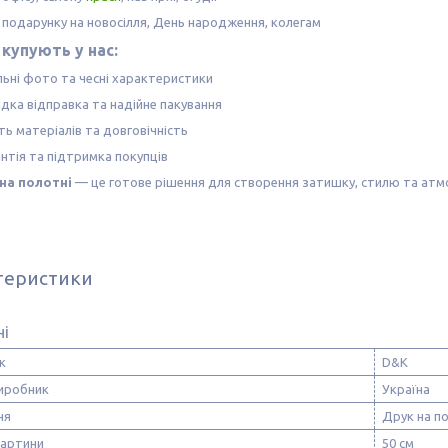
 подарунку на новосілля, День народження, колегам
купують у нас:
льні фото та чесні характеристики
дка відправка та надійне пакування
ть матеріалів та довговічність
нтія та підтримка покупців
на полотні
— це готове рішення для створення затишку, стилю та атм
теристики
ні
к
D&K
виробник
Україна
ня
Друк на п
картини
50 см