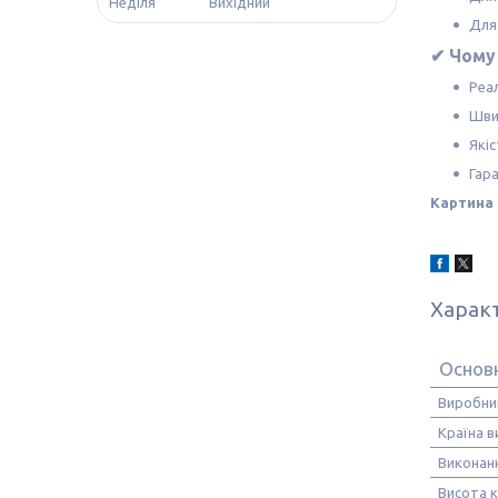
Неділя
Вихідний
Для
✔ Чому 
Реа
Шви
Якіс
Гара
Картина 
Харак
Основ
Виробни
Країна 
Виконан
Висота 