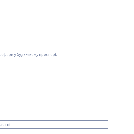
осфери у будь-якому просторі.
олотні