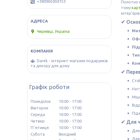
+380965004153
Полотно 
тому
кар
інтер’єрі
✔ Основ
Мат
Чернівці, Україна
Офо
Під
Тип
Darek - інтернет-магазин подарунків
Ком
та декору для дому
✔ Перев
Сті
Графік роботи
Нат
Міц
Понеділок
10:00
17:00
Від
Вівторок
10:00
17:00
Підх
Середа
10:00
17:00
Четвер
10:00
17:00
✔ Для ч
Пʼятниця
10:00
17:00
Для 
Субота
Вихідний
Для