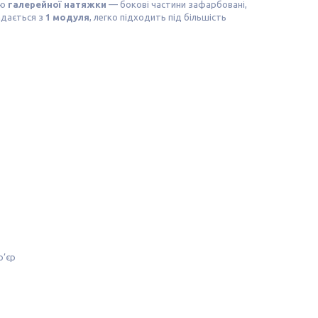
єю
галерейної натяжки
— бокові частини зафарбовані,
адається з
1 модуля
, легко підходить під більшість
р’єр