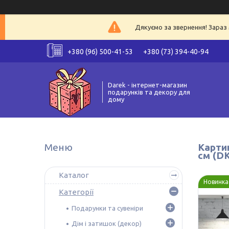
Дякуємо за звернення! Зараз 
+380 (96) 500-41-53
+380 (73) 394-40-94
Darek - інтернет-магазин
подарунків та декору для
дому
Картин
см (D
Каталог
Новинка
Категорії
Подарунки та сувеніри
Дім і затишок (декор)