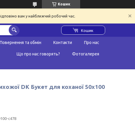
Кошик
відповімо вам у найближчий робочий час.
Кошик
Повернення та обмін
Контакти
Про нас
Що про нас говорять?
Фотогалерея
рихожої DK Букет для коханої 50х100
100-c478