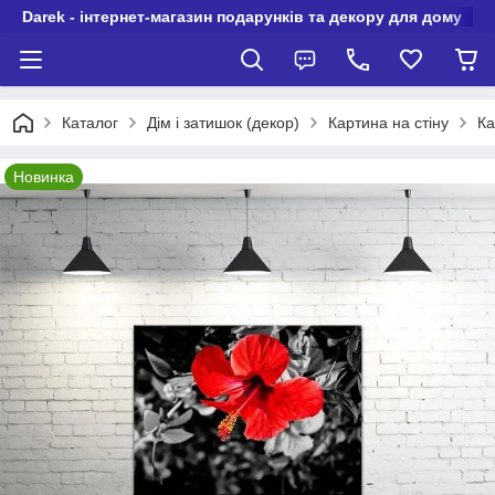
Darek - інтернет-магазин подарунків та декору для дому
Каталог
Дім і затишок (декор)
Картина на стіну
Ка
Новинка