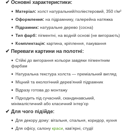
✔ Основні характеристики:
Матеріал:
холст натуральний/поліестеровий, 350 г/м²
Оформлення:
на підрамнику, галерейна натяжка
Підрамник:
натуральне дерево (сосна)
Тип фарб:
пігментні, на водній основі (не вигорають)
Комплектація:
картина, кріплення, пакування
✔ Переваги картини на полотні:
Стійкі до вигорання кольори завдяки пігментним
фарбам
Натуральна текстура холста — преміальний вигляд
Міцний та екологічний дерев’яний підрамник
Відразу готова до монтажу
Підходить під сучасний, скандинавський,
мінімалістичний або класичний інтер’єр
✔ Для чого підійде:
Для декору дому: вітальня, спальня, коридор, кухня
Для офісу, салону
краси
, кав’ярні, студії