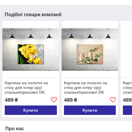
Подібні товари компанії
Картина на полотні на
Картина на полотні на
Карт
стіну для інтер`єру/
стіну для інтер`єру/
стін
спальні/прихожої DK
спальні/прихожої DK
спал
Жовті орхідеї (DKP4560-
Гілочка яблуні (DKP4560-
магн
489
489
489
₴
₴
c98) 45х60 см
c551) 45х60 см
45х6
Купити
Купити
Про нас