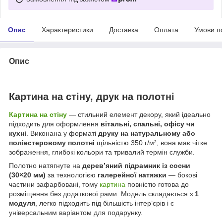
Опис
Характеристики
Доставка
Оплата
Умови п
Опис
Картина на стіну, друк на полотні
Картина на стіну
— стильний елемент декору, який ідеально
підходить для оформлення
вітальні, спальні, офісу чи
кухні
. Виконана у форматі
друку на натуральному або
поліестеровому полотні
щільністю 350 г/м², вона має чітке
зображення, глибокі кольори та тривалий термін служби.
Полотно натягнуте на
дерев’яний підрамник із сосни
(30×20 мм)
за технологією
галерейної натяжки
— бокові
частини зафарбовані, тому
картина
повністю готова до
розміщення без додаткової рами. Модель складається з
1
модуля
, легко підходить під більшість інтер’єрів і є
універсальним варіантом для подарунку.