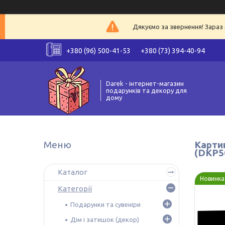
Дякуємо за звернення! Зараз 
+380 (96) 500-41-53
+380 (73) 394-40-94
Darek - інтернет-магазин
подарунків та декору для
дому
Картин
(DKP5
Каталог
Новинка
Категорії
Подарунки та сувеніри
Дім і затишок (декор)