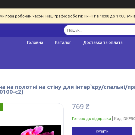
ми поза робочим часом. Наш графік роботи: Пн–Пт з 10:00 до 17:00. Ми 
Головна
Каталог
Доставка та оплата
а на полотні на стіну для інтер`єру/спальні/п
0100-c2)
769 ₴
Готово до відправки
Код:
DKP50
Купити