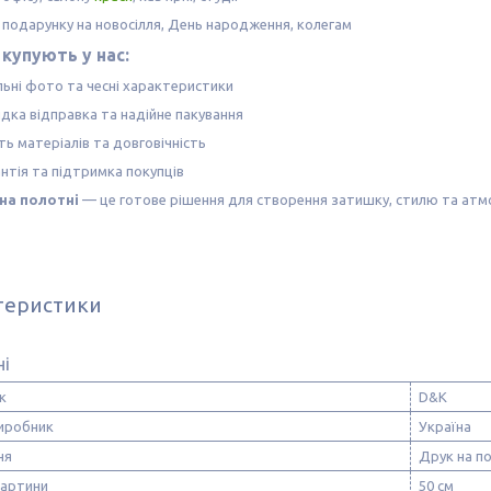
 подарунку на новосілля, День народження, колегам
купують у нас:
льні фото та чесні характеристики
дка відправка та надійне пакування
ть матеріалів та довговічність
нтія та підтримка покупців
на полотні
— це готове рішення для створення затишку, стилю та атм
теристики
ні
к
D&K
виробник
Україна
ня
Друк на п
картини
50 см