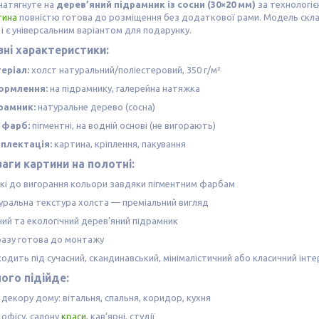
натягнуте на
дерев’яний підрамник із сосни (30×20 мм)
за технологі
тина
повністю готова до розміщення без додаткової рами. Модель скл
в і є універсальним варіантом для подарунку.
ні характеристики:
еріал:
холст натуральний/поліестеровий, 350 г/м²
рмлення:
на підрамнику, галерейна натяжка
рамник:
натуральне дерево (сосна)
 фарб:
пігментні, на водній основі (не вигорають)
плектація:
картина, кріплення, пакування
аги картини на полотні:
йкі до вигорання кольори завдяки пігментним фарбам
уральна текстура холста — преміальний вигляд
ний та екологічний дерев’яний підрамник
разу готова до монтажу
одить під сучасний, скандинавський, мінімалістичний або класичний інте
ого підійде:
декору дому: вітальня, спальня, коридор, кухня
 офісу, салону
краси
, кав’ярні, студії