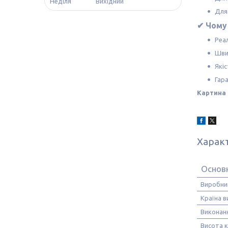
Неділя
Вихідний
Для
✔ Чому 
Реа
Шви
Якіс
Гара
Картина 
Харак
Основ
Виробни
Країна 
Виконан
Висота 