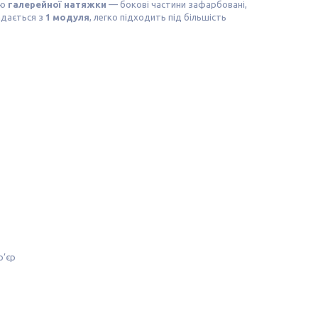
єю
галерейної натяжки
— бокові частини зафарбовані,
адається з
1 модуля
, легко підходить під більшість
р’єр