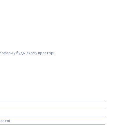
осфери у будь-якому просторі.
олотні