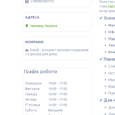
+380965004153
Полотно 
тому
кар
інтер’єрі
✔ Основ
Мат
Чернівці, Україна
Офо
Під
Тип
Darek - інтернет-магазин подарунків
Ком
та декору для дому
✔ Перев
Сті
Графік роботи
Нат
Міц
Понеділок
10:00
17:00
Від
Вівторок
10:00
17:00
Підх
Середа
10:00
17:00
Четвер
10:00
17:00
✔ Для ч
Пʼятниця
10:00
17:00
Для 
Субота
Вихідний
Для