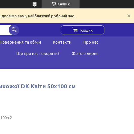
Кошик
відповімо вам у найближчий робочий час.
Кошик
Повернення та обмін
Контакти
Про нас
Що про нас говорять?
Фотогалерея
рихожої DK Квіти 50х100 см
100-c2