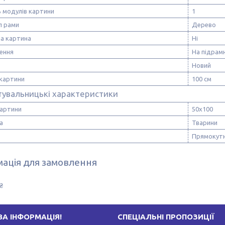
ь модулів картини
1
л рами
Дерево
а картина
Ні
ення
На підрам
Новий
картини
100 см
тувальницькі характеристики
картини
50х100
а
Тварини
Прямокут
ація для замовлення
₴
А ІНФОРМАЦІЯ!
СПЕЦІАЛЬНІ ПРОПОЗИЦІЇ