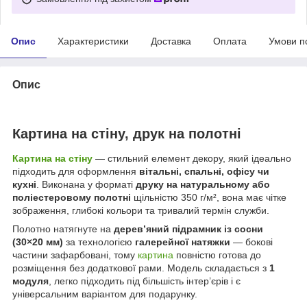
Опис
Характеристики
Доставка
Оплата
Умови п
Опис
Картина на стіну, друк на полотні
Картина на стіну
— стильний елемент декору, який ідеально
підходить для оформлення
вітальні, спальні, офісу чи
кухні
. Виконана у форматі
друку на натуральному або
поліестеровому полотні
щільністю 350 г/м², вона має чітке
зображення, глибокі кольори та тривалий термін служби.
Полотно натягнуте на
дерев’яний підрамник із сосни
(30×20 мм)
за технологією
галерейної натяжки
— бокові
частини зафарбовані, тому
картина
повністю готова до
розміщення без додаткової рами. Модель складається з
1
модуля
, легко підходить під більшість інтер’єрів і є
універсальним варіантом для подарунку.