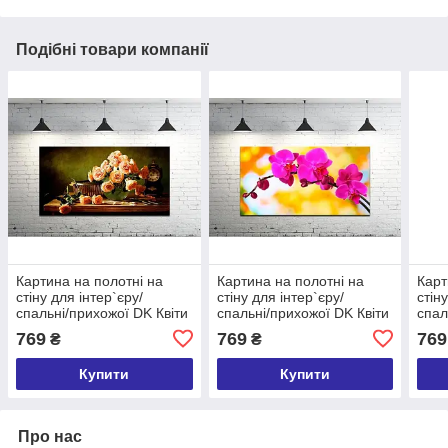
Подібні товари компанії
Картина на полотні на
Картина на полотні на
Карт
стіну для інтер`єру/
стіну для інтер`єру/
стін
спальні/прихожої DK Квіти
спальні/прихожої DK Квіти
спал
50х100 см (DKP50100-
Орхідеї 50х100 см
Орхі
769
769
769
₴
₴
c792)
(DKP50100-c32)
(DKP
Купити
Купити
Про нас