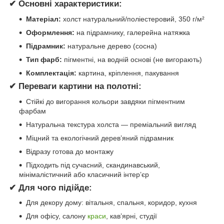
✔ Основні характеристики:
Матеріал:
холст натуральний/поліестеровий, 350 г/м²
Оформлення:
на підрамнику, галерейна натяжка
Підрамник:
натуральне дерево (сосна)
Тип фарб:
пігментні, на водній основі (не вигорають)
Комплектація:
картина, кріплення, пакування
✔ Переваги картини на полотні:
Стійкі до вигорання кольори завдяки пігментним
фарбам
Натуральна текстура холста — преміальний вигляд
Міцний та екологічний дерев’яний підрамник
Відразу готова до монтажу
Підходить під сучасний, скандинавський,
мінімалістичний або класичний інтер’єр
✔ Для чого підійде:
Для декору дому: вітальня, спальня, коридор, кухня
Для офісу, салону
краси
, кав’ярні, студії