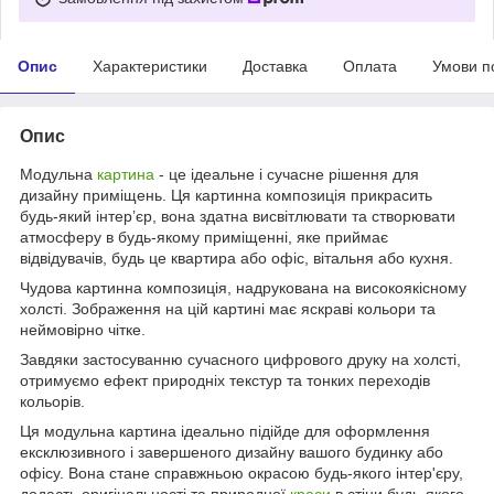
Опис
Характеристики
Доставка
Оплата
Умови п
Опис
Модульна
картина
- це ідеальне і сучасне рішення для
дизайну приміщень. Ця картинна композиція прикрасить
будь-який інтер’єр, вона здатна висвітлювати та створювати
атмосферу в будь-якому приміщенні, яке приймає
відвідувачів, будь це квартира або офіс, вітальня або кухня.
Чудова картинна композиція, надрукована на високоякісному
холсті. Зображення на цій картині має яскраві кольори та
неймовірно чітке.
Завдяки застосуванню сучасного цифрового друку на холсті,
отримуємо ефект природніх текстур та тонких переходів
кольорів.
Ця модульна картина ідеально підійде для оформлення
ексклюзивного і завершеного дизайну вашого будинку або
офісу. Вона стане справжньою окрасою будь-якого інтер'єру,
додасть оригінальності та природної
краси
в стіни будь-якого