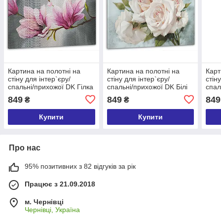
Картина на полотні на
Картина на полотні на
Карт
стіну для інтер`єру/
стіну для інтер`єру/
стін
спальні/прихожої DK Гілка
спальні/прихожої DK Білі
спал
з рожевою квіткою 60x100
троянди 60x100 см
Черв
849
849
849
₴
₴
см (MK10239_M)
(MLP_134)
см 
Купити
Купити
Про нас
95% позитивних з 82 відгуків за рік
Працює з 21.09.2018
м. Чернівці
Чернівці, Україна