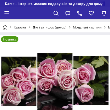
Darek - інтернет-магазин подарунків та декору для дому
Каталог
Дім і затишок (декор)
Модульні картини
М
Новинка