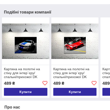
Подібні товари компанії
Картина на полотні на
Картина на полотні на
Карт
стіну для інтер`єру/
стіну для інтер`єру/
стін
спальні/прихожої DK
спальні/прихожої DK
спал
Mustang (DKP4560-M804)
Ferrari (DKP4560-m625)
Pors
489
489
489
₴
₴
45х60 см
45х60 см
(DKP
Купити
Купити
Про нас