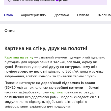
Опис
Характеристики
Доставка
Оплата
Умови п
Опис
Картина на стіну, друк на полотні
Картина на стіну
— стильний елемент декору, який ідеально
підходить для оформлення
вітальні, спальні, офісу чи
кухні
. Виконана у форматі
друку на натуральному або
поліестеровому полотні
щільністю 350 г/м², вона має чітке
зображення, глибокі кольори та тривалий термін служби.
Полотно натягнуте на
дерев’яний підрамник із сосни
(30×20 мм)
за технологією
галерейної натяжки
— бокові
частини зафарбовані, тому
картина
повністю готова до
розміщення без додаткової рами. Модель складається з
1
модуля
, легко підходить під більшість інтер’єрів і є
універсальним варіантом для подарунку.