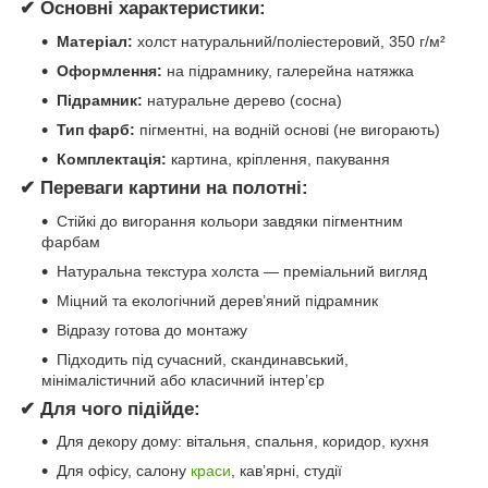
✔ Основні характеристики:
Матеріал:
холст натуральний/поліестеровий, 350 г/м²
Оформлення:
на підрамнику, галерейна натяжка
Підрамник:
натуральне дерево (сосна)
Тип фарб:
пігментні, на водній основі (не вигорають)
Комплектація:
картина, кріплення, пакування
✔ Переваги картини на полотні:
Стійкі до вигорання кольори завдяки пігментним
фарбам
Натуральна текстура холста — преміальний вигляд
Міцний та екологічний дерев’яний підрамник
Відразу готова до монтажу
Підходить під сучасний, скандинавський,
мінімалістичний або класичний інтер’єр
✔ Для чого підійде:
Для декору дому: вітальня, спальня, коридор, кухня
Для офісу, салону
краси
, кав’ярні, студії