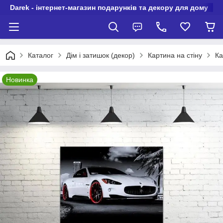
Darek - інтернет-магазин подарунків та декору для дому
Каталог
Дім і затишок (декор)
Картина на стіну
Ка
Новинка