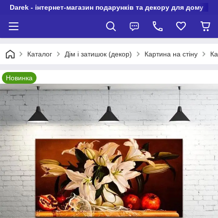
Darek - інтернет-магазин подарунків та декору для дому
Каталог
Дім і затишок (декор)
Картина на стіну
Ка
Новинка