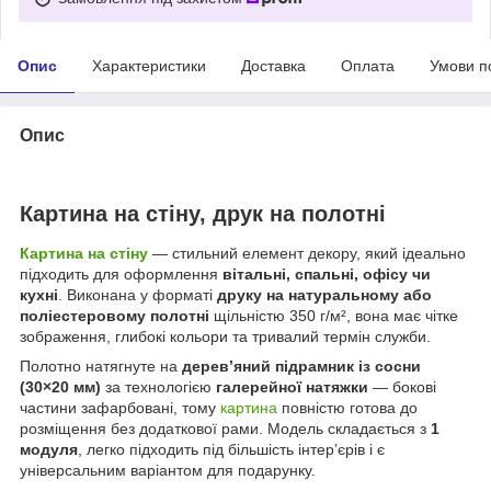
Опис
Характеристики
Доставка
Оплата
Умови п
Опис
Картина на стіну, друк на полотні
Картина на стіну
— стильний елемент декору, який ідеально
підходить для оформлення
вітальні, спальні, офісу чи
кухні
. Виконана у форматі
друку на натуральному або
поліестеровому полотні
щільністю 350 г/м², вона має чітке
зображення, глибокі кольори та тривалий термін служби.
Полотно натягнуте на
дерев’яний підрамник із сосни
(30×20 мм)
за технологією
галерейної натяжки
— бокові
частини зафарбовані, тому
картина
повністю готова до
розміщення без додаткової рами. Модель складається з
1
модуля
, легко підходить під більшість інтер’єрів і є
універсальним варіантом для подарунку.