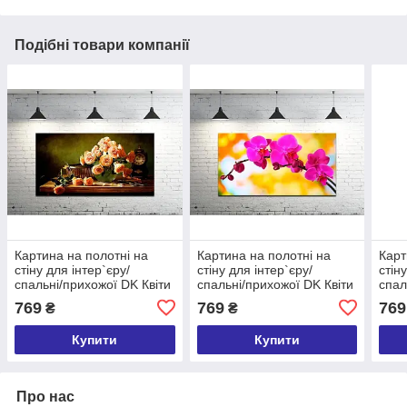
Подібні товари компанії
Картина на полотні на
Картина на полотні на
Карт
стіну для інтер`єру/
стіну для інтер`єру/
стін
спальні/прихожої DK Квіти
спальні/прихожої DK Квіти
спал
50х100 см (DKP50100-
Орхідеї 50х100 см
Водя
769
769
769
₴
₴
c792)
(DKP50100-c32)
c137
Купити
Купити
Про нас