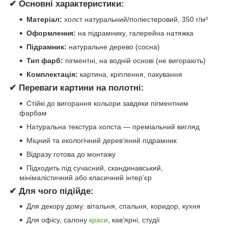
✔ Основні характеристики:
Матеріал:
холст натуральний/поліестеровий, 350 г/м²
Оформлення:
на підрамнику, галерейна натяжка
Підрамник:
натуральне дерево (сосна)
Тип фарб:
пігментні, на водній основі (не вигорають)
Комплектація:
картина, кріплення, пакування
✔ Переваги картини на полотні:
Стійкі до вигорання кольори завдяки пігментним
фарбам
Натуральна текстура холста — преміальний вигляд
Міцний та екологічний дерев’яний підрамник
Відразу готова до монтажу
Підходить під сучасний, скандинавський,
мінімалістичний або класичний інтер’єр
✔ Для чого підійде:
Для декору дому: вітальня, спальня, коридор, кухня
Для офісу, салону
краси
, кав’ярні, студії