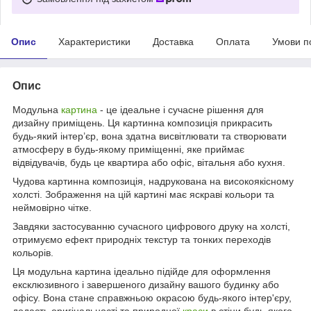
Опис
Характеристики
Доставка
Оплата
Умови п
Опис
Модульна
картина
- це ідеальне і сучасне рішення для
дизайну приміщень. Ця картинна композиція прикрасить
будь-який інтер’єр, вона здатна висвітлювати та створювати
атмосферу в будь-якому приміщенні, яке приймає
відвідувачів, будь це квартира або офіс, вітальня або кухня.
Чудова картинна композиція, надрукована на високоякісному
холсті. Зображення на цій картині має яскраві кольори та
неймовірно чітке.
Завдяки застосуванню сучасного цифрового друку на холсті,
отримуємо ефект природніх текстур та тонких переходів
кольорів.
Ця модульна картина ідеально підійде для оформлення
ексклюзивного і завершеного дизайну вашого будинку або
офісу. Вона стане справжньою окрасою будь-якого інтер'єру,
додасть оригінальності та природної
краси
в стіни будь-якого