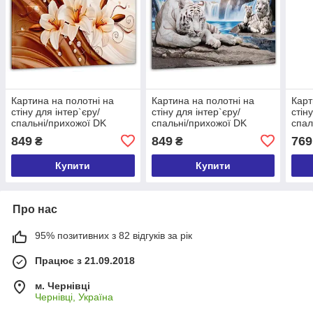
Картина на полотні на
Картина на полотні на
Карт
стіну для інтер`єру/
стіну для інтер`єру/
стін
спальні/прихожої DK
спальні/прихожої DK
спал
Абстракція лілії 60х100 см
Сімейство тигрів 60х100
Яскр
849
849
769
₴
₴
(MK10110_M)
см (MK10086_M)
(DKP
Купити
Купити
Про нас
95% позитивних з 82 відгуків за рік
Працює з 21.09.2018
м. Чернівці
Чернівці, Україна