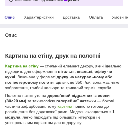
Опис
Характеристики
Доставка
Оплата
Умови п
Опис
Картина на стіну, друк на полотні
Картина на стіну
— стильний елемент декору, який ідеально
підходить для оформлення
вітальні, спальні, офісу чи
кухні
. Виконана у форматі
друку на натуральному або
поліестеровому полотні
щільністю 350 г/м², вона має чітке
зображення, глибокі кольори та тривалий термін служби.
Полотно натягнуте на
дерев’яний підрамник із сосни
(30×20 мм)
за технологією
галерейної натяжки
— бокові
частини зафарбовані, тому
картина
повністю готова до
розміщення без додаткової рами. Модель складається з
1
модуля
, легко підходить під більшість інтер’єрів і є
універсальним варіантом для подарунку.