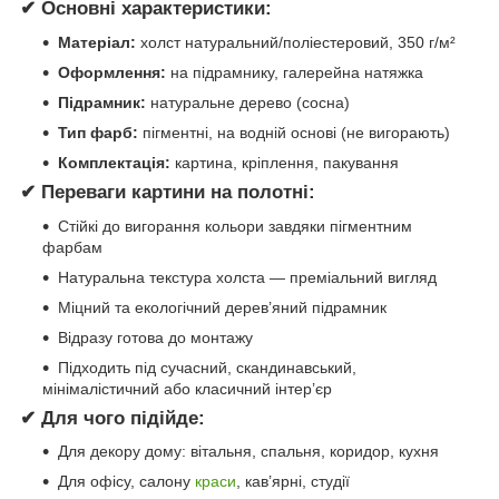
✔ Основні характеристики:
Матеріал:
холст натуральний/поліестеровий, 350 г/м²
Оформлення:
на підрамнику, галерейна натяжка
Підрамник:
натуральне дерево (сосна)
Тип фарб:
пігментні, на водній основі (не вигорають)
Комплектація:
картина, кріплення, пакування
✔ Переваги картини на полотні:
Стійкі до вигорання кольори завдяки пігментним
фарбам
Натуральна текстура холста — преміальний вигляд
Міцний та екологічний дерев’яний підрамник
Відразу готова до монтажу
Підходить під сучасний, скандинавський,
мінімалістичний або класичний інтер’єр
✔ Для чого підійде:
Для декору дому: вітальня, спальня, коридор, кухня
Для офісу, салону
краси
, кав’ярні, студії