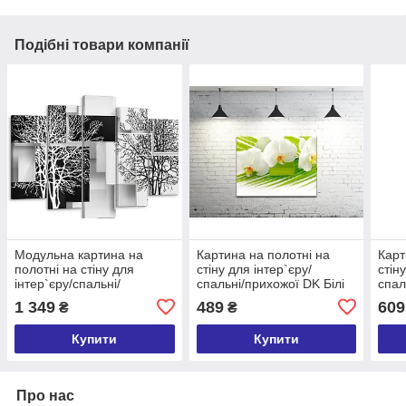
Подібні товари компанії
Модульна картина на
Картина на полотні на
Карт
полотні на стіну для
стіну для інтер`єру/
стін
інтер`єру/спальні/
спальні/прихожої DK Білі
спал
прихожої DK Гілляста
орхідеї (DKP4560-c927)
(DKP
1 349
489
609
₴
₴
абстракція 80x125 см
45х60 см
(MK50180)
Купити
Купити
Про нас