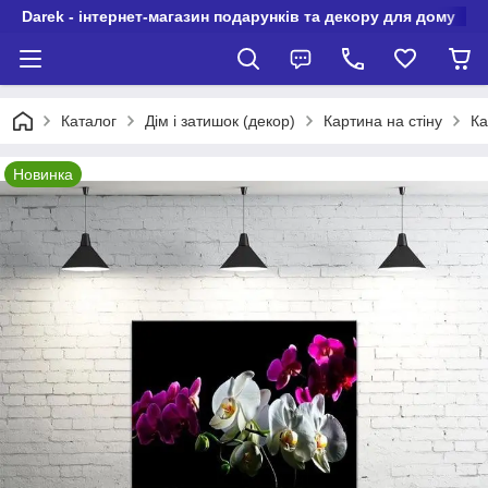
Darek - інтернет-магазин подарунків та декору для дому
Каталог
Дім і затишок (декор)
Картина на стіну
Ка
Новинка