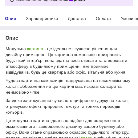
Опис
Характеристики
Доставка
Оплата
Умови п
Опис
Модульна
картина
- це ідеальне і сучасне рішення для
дизайну приміщень. Ця картинна композиція прикрасить
будь-який інтер’єр, вона здатна висвітлювати та створювати
атмосферу в будь-якому приміщенні, яке приймає
відвідувачів, будь це квартира або офіс, вітальня або кухня.
Чудова картинна композиція, надрукована на високоякісному
холсті. Зображення на цій картині має яскраві кольори та
неймовірно чітке.
Завдяки застосуванню сучасного цифрового друку на холсті,
отримуємо ефект природніх текстур та тонких переходів
кольорів.
Ця модульна картина ідеально підійде для оформлення
ексклюзивного і завершеного дизайну вашого будинку або
офісу. Вона стане справжньою окрасою будь-якого інтер'єру,
додасть оригінальності та природної
краси
в стіни будь-якого