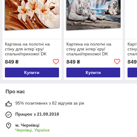
Картина на полотні на
Картина на полотні на
Карт
стіну для інтер`єру/
стіну для інтер`єру/
стін
спальні/прихожої DK
спальні/прихожої DK
спал
Абстракція лілії 60х100 см
Сімейство тигрів 60х100
Тюль
849
849
849
₴
₴
(MK10110_M)
см (MK10086_M)
(MK
Купити
Купити
Про нас
95% позитивних з 82 відгуків за рік
Працює з 21.09.2018
м. Чернівці
Чернівці, Україна