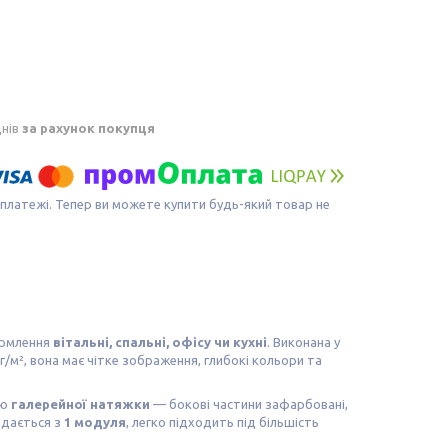
днів
за рахунок покупця
 платежі. Тепер ви можете купити будь-який товар не
ормлення
вітальні, спальні, офісу чи кухні
. Виконана у
г/м², вона має чітке зображення, глибокі кольори та
єю
галерейної натяжки
— бокові частини зафарбовані,
адається з
1 модуля
, легко підходить під більшість