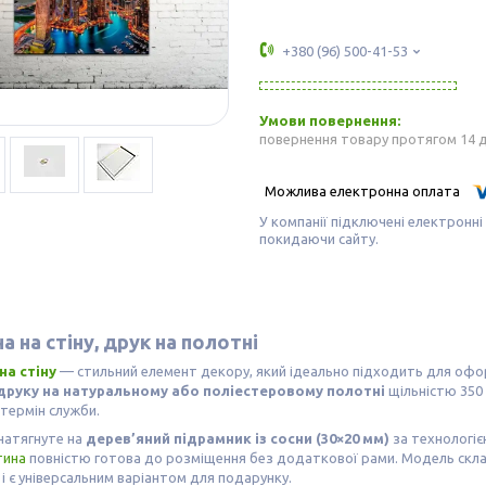
+380 (96) 500-41-53
повернення товару протягом 14 
У компанії підключені електронні
покидаючи сайту.
а на стіну, друк на полотні
на стіну
— стильний елемент декору, який ідеально підходить для оф
друку на натуральному або поліестеровому полотні
щільністю 350 
термін служби.
натягнуте на
дерев’яний підрамник із сосни (30×20 мм)
за технологі
тина
повністю готова до розміщення без додаткової рами. Модель скл
в і є універсальним варіантом для подарунку.