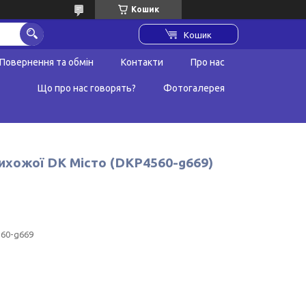
Кошик
Кошик
Повернення та обмін
Контакти
Про нас
Що про нас говорять?
Фотогалерея
прихожої DK Місто (DKP4560-g669)
60-g669