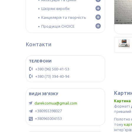
Шкіряні вироби
Канцелярія та творчість
Продукція CHOICE
Контакти
+380 (96) 500-41-53
+380 (73) 394-40-94
Картин
Картина 
darekcomua@gmail.com
форматі
+380955398027
тривалий 
+380965004153
Полотно 
тому
кар
інтер’єрі