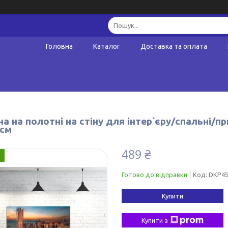
Головна
Каталог
Доставка та оплата
а на полотні на стіну для інтер`єру/спальні/
 см
489 ₴
Готово до відправки
Код:
DKP45
Купити
Купити з