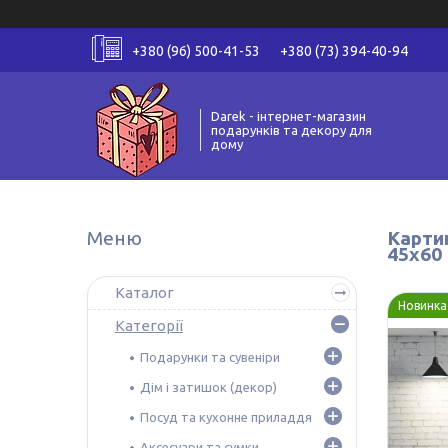
+380 (96) 500-41-53
+380 (73) 394-40-94
Darek - інтернет-магазин
подарунків та декору для
дому
Картин
45х60
Каталог
Новинка
Категорії
Подарунки та сувеніри
Дім і затишок (декор)
Посуд та кухонне приладдя
Аксесуари та сумки