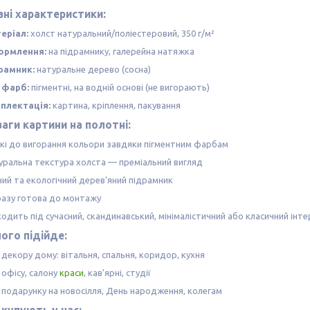
ні характеристики:
еріал:
холст натуральний/поліестеровий, 350 г/м²
рмлення:
на підрамнику, галерейна натяжка
рамник:
натуральне дерево (сосна)
 фарб:
пігментні, на водній основі (не вигорають)
плектація:
картина, кріплення, пакування
аги картини на полотні:
йкі до вигорання кольори завдяки пігментним фарбам
уральна текстура холста — преміальний вигляд
ний та екологічний дерев’яний підрамник
разу готова до монтажу
одить під сучасний, скандинавський, мінімалістичний або класичний інте
ого підійде:
декору дому: вітальня, спальня, коридор, кухня
 офісу, салону
краси
, кав’ярні, студії
 подарунку на новосілля, День народження, колегам