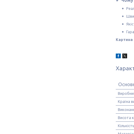
✔ Чому 
Реа
Шви
Якіс
Гара
Картина 
Харак
Основ
Виробни
Країна 
Виконан
Висота 
Кількіст
Матеріа