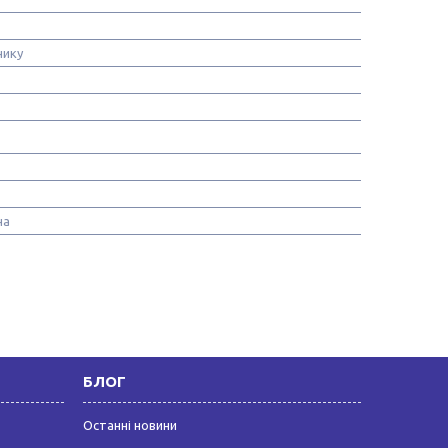
нику
на
БЛОГ
Останні новини