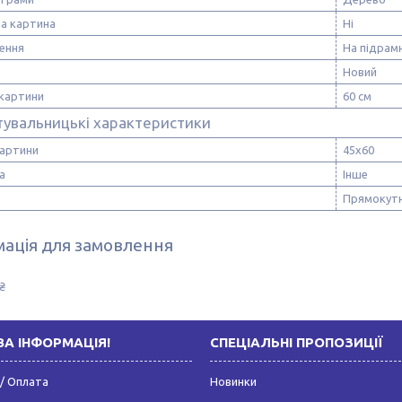
а картина
Ні
ення
На підрам
Новий
картини
60 см
тувальницькі характеристики
картини
45х60
а
Інше
Прямокут
ація для замовлення
₴
А ІНФОРМАЦІЯ!
СПЕЦІАЛЬНІ ПРОПОЗИЦІЇ
/ Оплата
Новинки