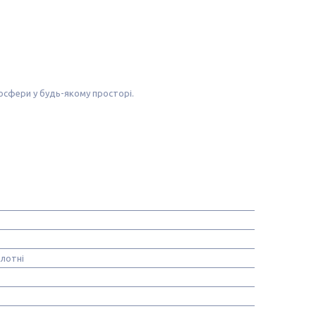
осфери у будь-якому просторі.
олотні