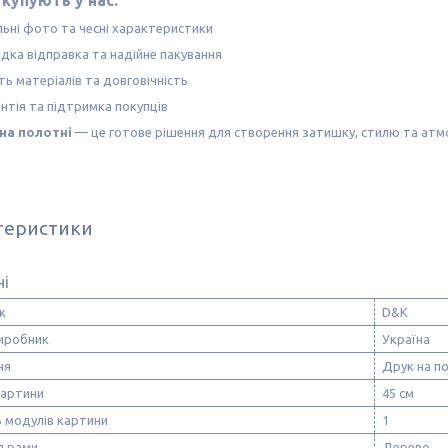
купують у нас:
льні фото та чесні характеристики
дка відправка та надійне пакування
ть матеріалів та довговічність
нтія та підтримка покупців
на полотні
— це готове рішення для створення затишку, стилю та атм
теристики
ні
к
D&K
виробник
Україна
ня
Друк на п
картини
45 см
ь модулів картини
1
л рами
Дерево