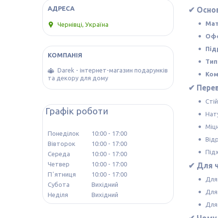
✔ Основ
Мат
Чернівці, Україна
Офо
Під
Тип
Darek - інтернет-магазин подарунків
Ком
та декору для дому
✔ Перев
Сті
Графік роботи
Нат
Міц
Понеділок
10:00
17:00
Від
Вівторок
10:00
17:00
Підх
Середа
10:00
17:00
Четвер
10:00
17:00
✔ Для ч
Пʼятниця
10:00
17:00
Для 
Субота
Вихідний
Для
Неділя
Вихідний
Для