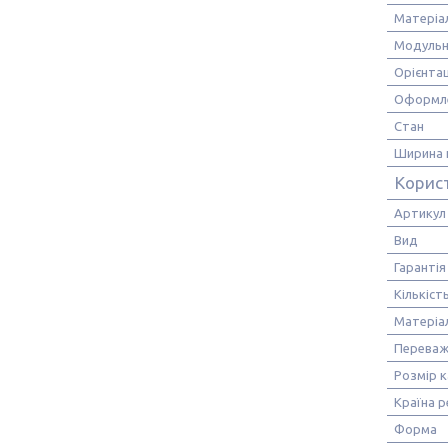
Матеріа
Модульн
Орієнтац
Оформл
Стан
Ширина 
Корис
Артикул
Вид
Гарантія
Кількіст
Матеріа
Переваж
Розмір 
Країна р
Форма