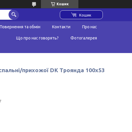
Кошик
Кошик
Повернення та обмін
Контакти
Про нас
Що про нас говорять?
Фотогалерея
/спальні/прихожої DK Троянда 100х53
7