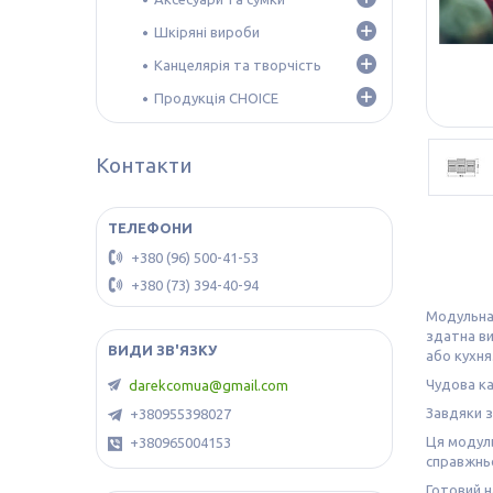
Шкіряні вироби
Канцелярія та творчість
Продукція CHOICE
Контакти
+380 (96) 500-41-53
+380 (73) 394-40-94
Модульн
здатна ви
або кухня
Чудова ка
darekcomua@gmail.com
Завдяки з
+380955398027
Ця модуль
+380965004153
справжньо
Готовий н