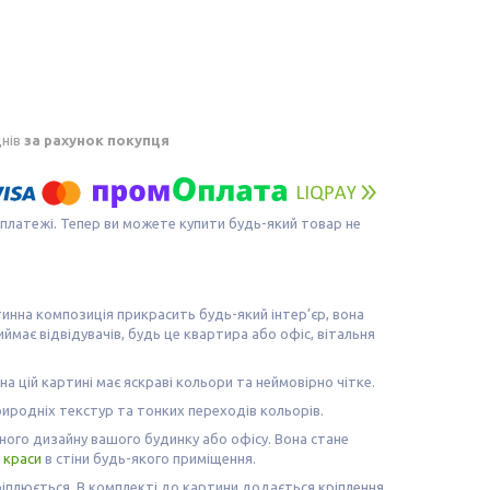
днів
за рахунок покупця
 платежі. Тепер ви можете купити будь-який товар не
тинна композиція прикрасить будь-який інтер’єр, вона
має відвідувачів, будь це квартира або офіс, вітальня
а цій картині має яскраві кольори та неймовірно чітке.
иродніх текстур та тонких переходів кольорів.
ого дизайну вашого будинку або офісу. Вона стане
ї
краси
в стіни будь-якого приміщення.
ріплюється. В комплекті до картини додається кріплення