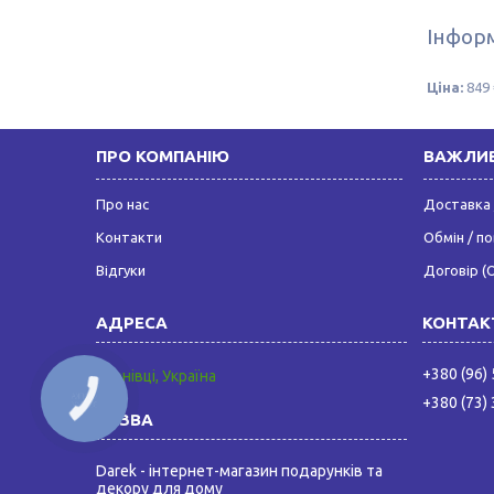
Інформ
Ціна:
849 
ПРО КОМПАНІЮ
ВАЖЛИВ
Про нас
Доставка 
Контакти
Обмін / п
Відгуки
Договір (
+380 (96)
Чернівці, Україна
КНОПКА
+380 (73)
ЗВ'ЯЗКУ
Darek - інтернет-магазин подарунків та
декору для дому