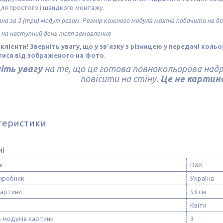
для простого і швидкого монтажу.
ана за 3 (три) модулі разом. Розмір кожного модуля можна побачити на 
 на наступний день після замовлення
клієнти! Зверніть увагу, що у зв’язку з різницею у передачі коль
тися від зображеного на фото.
іть увагу
на те, що це готова повнокольорова надр
повісити на стіну.
Це не картина
теристики
ні
к
D&K
виробник
Україна
картини
53 см
Квіти
ь модулів картини
3