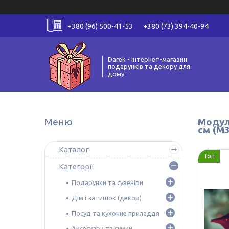
+380 (96) 500-41-53
+380 (73) 394-40-94
Darek - інтернет-магазин
подарунків та декору для
дому
Модул
см (M3
Каталог
Топ
Категорії
Подарунки та сувеніри
Дім і затишок (декор)
Посуд та кухонне приладдя
Аксесуари та сумки