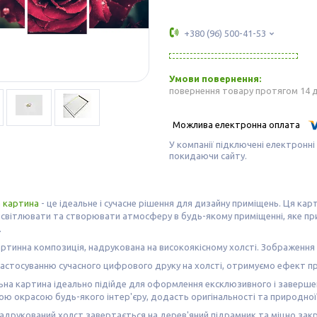
+380 (96) 500-41-53
повернення товару протягом 14 
У компанії підключені електронні
покидаючи сайту.
а
картина
- це ідеальне і сучасне рішення для дизайну приміщень. Ця кар
світлювати та створювати атмосферу в будь-якому приміщенні, яке прий
.
ртинна композиція, надрукована на високоякісному холсті. Зображення н
астосуванню сучасного цифрового друку на холсті, отримуємо ефект пр
на картина ідеально підійде для оформлення ексклюзивного і завершен
ю окрасою будь-якого інтер'єру, додасть оригінальності та природно
адрукований холст завертається на дерев'яний підрамник та міцно зак