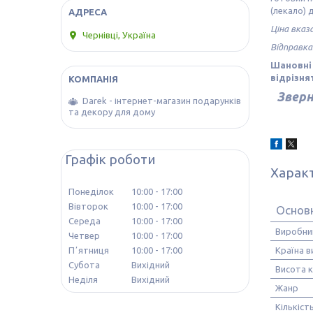
(лекало) 
Ціна вказ
Чернівці, Україна
Відправка
Шановні 
відрізня
Зверн
Darek - інтернет-магазин подарунків
та декору для дому
Графік роботи
Харак
Понеділок
10:00
17:00
Вівторок
10:00
17:00
Основ
Середа
10:00
17:00
Виробни
Четвер
10:00
17:00
Країна 
Пʼятниця
10:00
17:00
Субота
Вихідний
Висота 
Неділя
Вихідний
Жанр
Кількіст