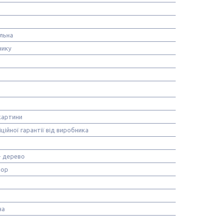
льна
нику
картини
іційної гарантії від виробника
+ дерево
лор
на