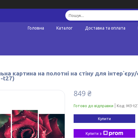
Головна
Каталог
Доставка та оплата
ьна картина на полотні на стіну для інтер`єру
-t27)
849 ₴
Готово до відправки
Код:
M3-t2
Купити
Купити з