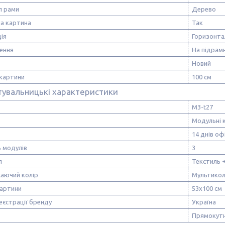
л рами
Дерево
а картина
Так
ія
Горизонта
ення
На підрам
Новий
картини
100 см
тувальницькі характеристики
M3-t27
Модульні 
14 днів оф
ь модулів
3
л
Текстиль 
аючий колір
Мультико
картини
53х100 см
еєстрації бренду
Україна
Прямокут