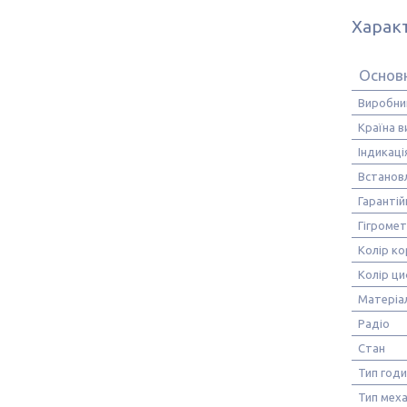
Харак
Основ
Виробни
Країна 
Індикаці
Встанов
Гарантій
Гігроме
Колір ко
Колір ц
Матеріа
Радіо
Стан
Тип год
Тип меха