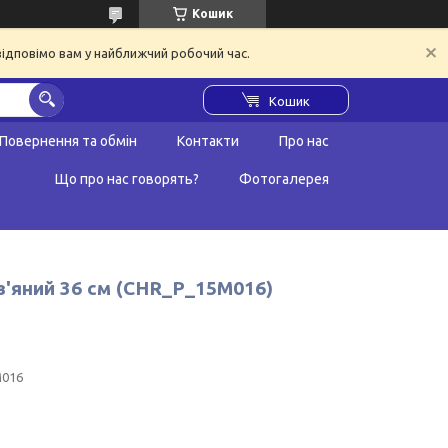
Кошик
відповімо вам у найближчий робочий час.
Кошик
Повернення та обмін
Контакти
Про нас
Що про нас говорять?
Фотогалерея
в'яний 36 см (CHR_P_15M016)
016