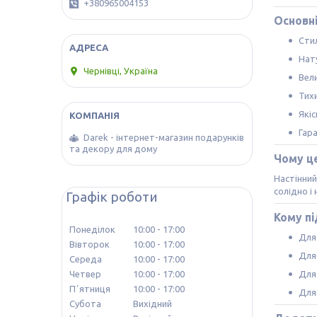
+380965004153
Основні
Сти
Нат
Чернівці, Україна
Вел
Тих
Якіс
Гара
Darek - інтернет-магазин подарунків
та декору для дому
Чому ц
Настінний
солідно і
Графік роботи
Кому пі
Понеділок
10:00
17:00
Для 
Вівторок
10:00
17:00
Для 
Середа
10:00
17:00
Для
Четвер
10:00
17:00
Пʼятниця
10:00
17:00
Для 
Субота
Вихідний