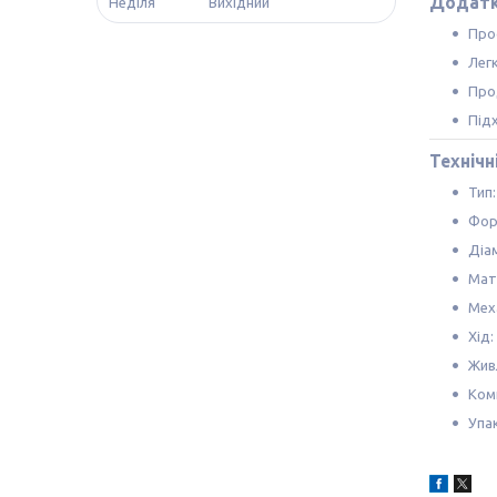
Додатк
Неділя
Вихідний
Про
Лег
Про
Підх
Технічн
Тип:
Фор
Діам
Мат
Меха
Хід:
Жив
Ком
Упа