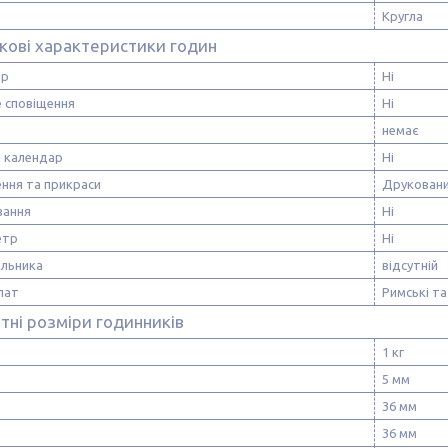
Кругла
кові характеристики годин
тр
Ні
е сповіщення
Ні
немає
й календар
Ні
ння та прикраси
Друкован
вання
Ні
етр
Ні
ильника
відсутній
лат
Римські та
тні розміри годинників
1 кг
5 мм
36 мм
36 мм