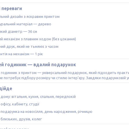
 переваги
льний дизайн з яскравим принтом
уральний матеріал — дерево
икий діаметр — 36 см
ий механізм з плавним ходом (без цокання)
ний друк, який не тьмяніє з часом
нтія на механізм — 1 рік
ей годинник — вдалий подарунок
 годинник з принтом — універсальний подарунок, який підходить практи
 не потребує підбору розміру чи стилю інтер’єру. Завдяки подарунковій
дійде
дому: вітальня, кухня, спальня, передпокій
офісу, кабінету, студії
 подарунка на новосілля, день народження, річницю
близьких, друзів, колег