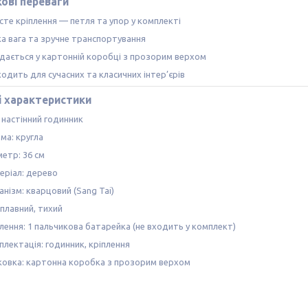
ові переваги
сте кріплення — петля та упор у комплекті
ка вага та зручне транспортування
дається у картонній коробці з прозорим верхом
одить для сучасних та класичних інтер’єрів
і характеристики
 настінний годинник
ма: кругла
етр: 36 см
еріал: дерево
нізм: кварцовий (Sang Tai)
 плавний, тихий
лення: 1 пальчикова батарейка (не входить у комплект)
плектація: годинник, кріплення
ковка: картонна коробка з прозорим верхом