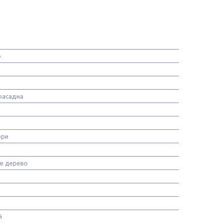
e
фасадна
ори
е дерево
й