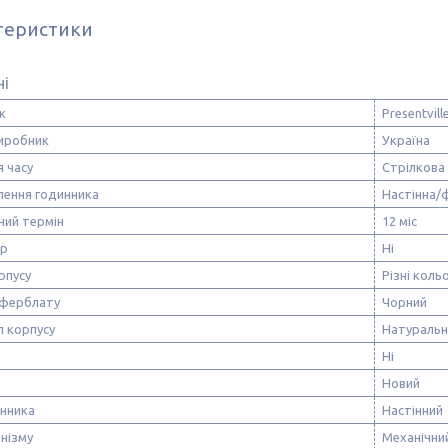
теристики
ні
к
Presentvill
виробник
Україна
я часу
Стрілкова
лення годинника
Настінна/
ний термін
12 міс
тр
Ні
рпусу
Різні коль
иферблату
Чорний
л корпусу
Натуральн
Ні
Новий
инника
Настінний
нізму
Механічни