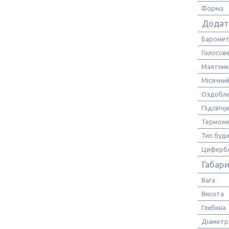
Форма
Додат
Бароме
Голосов
Маятник
Місячни
Оздобле
Підсвічу
Термом
Тип буд
Циферб
Габари
Вага
Висота
Глибина
Діаметр