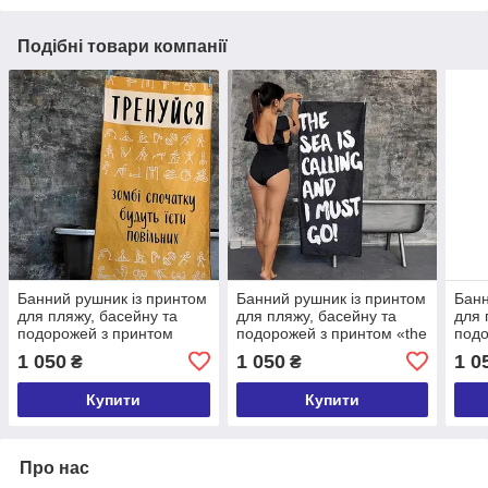
Подібні товари компанії
Банний рушник із принтом
Банний рушник із принтом
Банн
для пляжу, басейну та
для пляжу, басейну та
для 
подорожей з принтом
подорожей з принтом «the
подо
«Тренуйся» 150х70 см
Sea is calling and i must
«Sav
1 050
1 050
1 0
₴
₴
go» 150х70 см
150х
Купити
Купити
Про нас