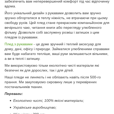
забезпечить вам неперевершений комфорт під час відпочинку
вдома.
Його унікальний дизайн з рукавами дозволить вам зручно
зручно обгортатися в теплу ніжність, не втрачаючи при цьому
свободу рухів. Цей плед стане прекрасним компаньйоном для
вечірнього чаю, читання книги або перегляду улюбленого
фільму. Дозвольте собі заслужену розкіш і затишок з цим
пледом із рукавами.
Плед з рукавами
- це дуже зручний і теплий аксесуар для
дому, дачі, офісу і природи. Займатися улюбленими справами
вам буде набагато тепліше, ваші руки залишаються вільними,
а ви в теплі і затишку.
Ми використовуємо тільки екологічно чисті матеріали які
безпечні як для дорослих, так і для дітей.
Наші пледи не линяють і не облізають навіть після 500-го
прання. Ми закуповуємо сировину лише у перевірених
постачальників тканин.
Переваги:
Екологічно чисті, 100% якісні матеріали;
Українське виробництво;