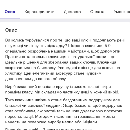
Опис
Характеристики
Доставка
Оплата
Умови п
Опис
Ви колись турбувалися про те, що ваші ключі подряпають речі
в сумочці чи зіпсують підкладку? Шкіряна ключниця 5.0
спеціально розроблена нашими майстрами, щоб допомогти!
Практична та стильна ключниця із натуральної шкіри – це
ідеальне рішення для зберігання ваших ключів. Ключниця
закривається на блискавку. Усередині є кільце для ключів на
хлястику. Цей елегантний аксесуар стане чудовим
доповненням до вашого образу.
Виріб виконаний повністю вручну із високоякісної шкіри
преміум класу. Ми складаємо частинку душі у кожний виріб.
Така ключниця шкіряна стане бездоганним подарунком для
близької чи важливої людини. Якщо бажаєте, щоб подарунок
став особливим, скористайтесь нашою додатковою послугою
персоналізації. Методом тиснення чи гравіювання можна
нанести на поверхню виробу напис або ініціали.
Гарантія на виріб – 3 роки з моменту покупки.