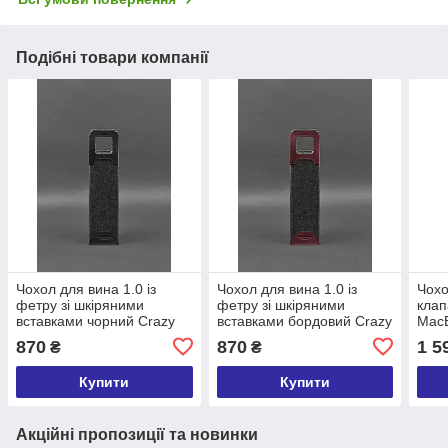
Подібні товари компанії
Чохол для вина 1.0 із
Чохол для вина 1.0 із
Чохо
фетру зі шкіряними
фетру зі шкіряними
клап
вставками чорний Crazy
вставками бордовий Crazy
MacB
Horse
Horse
Craz
870
870
1 5
₴
₴
Купити
Купити
Акційні пропозиції та новинки