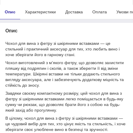
Опис
Характеристики
Доставка
Оплата
Умови п
Опис
Чохол для вина з фетру зі шкіряними вставками — це
стильний і практичний аксесуар для тих, хто любить вино і
хоче зберігати його в гарному стані.
Чохол виготовлений з м'якого фетру, що дозволяє захистити
пляшку від подряпин і сколів, а також зберегти її від зміни
температури. Шкіряні вставки не тільки додають стильного
вигляду аксесуара, але і забезпечують додаткову міцність та
стійкість до зносу.
Завдяки своєму компактному розміру, цей чохол для вина з
фетру зі шкіряними вставками легко поміщається в будь-яку
сумку чи рюкзак, що дозволяє брати його з собою на будь-
який захід або прогулянку.
В цілому, чохол для вина з фетру зі шкіряними вставками —
це чудовий вибір для тих, хто цінує якість та стильність, і хоче
зберігати своє улюблене вино в безпеці та зручності.