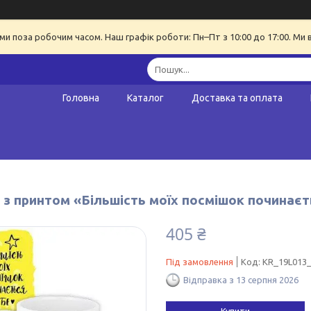
ми поза робочим часом. Наш графік роботи: Пн–Пт з 10:00 до 17:00. Ми 
Головна
Каталог
Доставка та оплата
 з принтом «Більшість моїх посмішок починаєт
405 ₴
Під замовлення
Код:
KR_19L013
Відправка з 13 серпня 2026
Купити