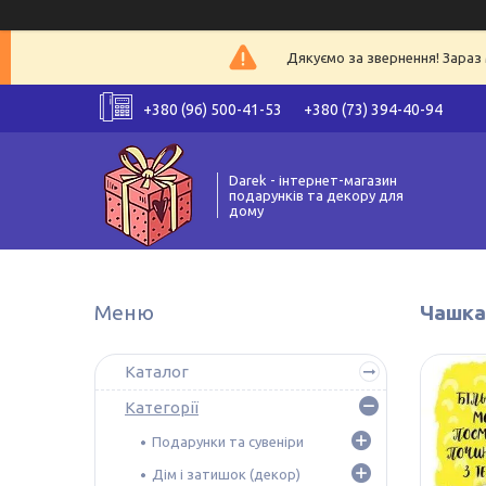
Дякуємо за звернення! Зараз 
+380 (96) 500-41-53
+380 (73) 394-40-94
Darek - інтернет-магазин
подарунків та декору для
дому
Чашка
Каталог
Категорії
Подарунки та сувеніри
Дім і затишок (декор)