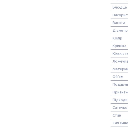
Блюдце
Використ
Висота
Діаметр
Колір
Кришка
Кількіст
Ложечк
Матеріа
Об`єм
Подарун
Признач
Підходи
Ситечко
Стан
Тип ємно