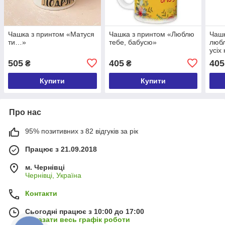
Чашка з принтом «Матуся
Чашка з принтом «Люблю
Чашк
ти…»
тебе, бабусю»
любл
усіх
505
405
405
₴
₴
Купити
Купити
Про нас
95% позитивних з 82 відгуків за рік
Працює з 21.09.2018
м. Чернівці
Чернівці, Україна
Контакти
Сьогодні працює з 10:00 до 17:00
Показати весь графік роботи