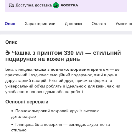
Доступна доставка
Опис
Характеристики
Доставка
Оплата
Умови п
Опис
☕ Чашка з принтом 330 мл — стильний
подарунок на кожен день
Біла глянцева
чашка з повнокольоровим принтом
— це
практичний і водночас емоційний подарунок, який щодня
дарує гарний настрій. Якісний друк, приємна форма та
універсальний об’єм роблять її ідеальною для кави, чаю чи
улюбленого напою вдома або на роботі.
Основні переваги
Повнокольоровий яскравий друк із високою
деталізацією
Глянцева біла поверхня — виглядає акуратно та
стильно