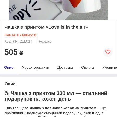
Чашка з принтом «Love is in the air»
Немає в наявності
Код: KR_21L014
Роздріб
505
₴
Опис
Характеристики
Доставка
Оплата
Умови п
Опис
☕ Чашка з принтом 330 мл — стильний
подарунок на кожен день
Біла глянцева
чашка з повнокольоровим принтом
— це
практичний і водночас емоційний подарунок, який щодня