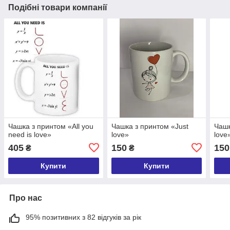
Подібні товари компанії
Чашка з принтом «All you
Чашка з принтом «Just
Чашк
need is love»
love»
love
405
150
150
₴
₴
Купити
Купити
Про нас
95% позитивних з 82 відгуків за рік