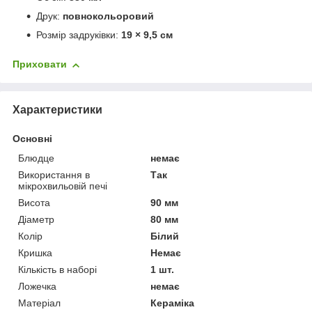
Друк:
повнокольоровий
Розмір задруківки:
19 × 9,5 см
Приховати
Характеристики
Основні
Блюдце
немає
Використання в
Так
мікрохвильовій печі
Висота
90 мм
Діаметр
80 мм
Колір
Білий
Кришка
Немає
Кількість в наборі
1 шт.
Ложечка
немає
Матеріал
Кераміка