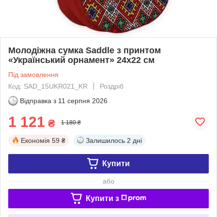
Молодіжна сумка Saddle з принтом
«Український орнамент» 24х22 см
Під замовлення
Код: SAD_15UKR021_KR
Роздріб
Відправка з
11 серпня 2026
1 121
₴
1 180 ₴
Економія
59 ₴
Залишилось
2 дні
Купити
або
Купити з