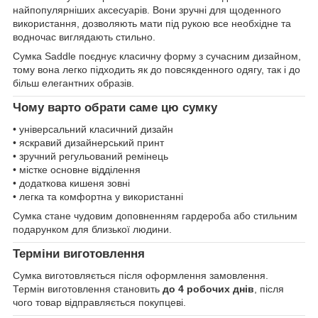
найпопулярніших аксесуарів. Вони зручні для щоденного
використання, дозволяють мати під рукою все необхідне та
водночас виглядають стильно.
Сумка Saddle поєднує класичну форму з сучасним дизайном,
тому вона легко підходить як до повсякденного одягу, так і до
більш елегантних образів.
Чому варто обрати саме цю сумку
• універсальний класичний дизайн
• яскравий дизайнерський принт
• зручний регульований ремінець
• містке основне відділення
• додаткова кишеня зовні
• легка та комфортна у використанні
Сумка стане чудовим доповненням гардероба або стильним
подарунком для близької людини.
Терміни виготовлення
Сумка виготовляється після оформлення замовлення.
Термін виготовлення становить
до 4 робочих днів
, після
чого товар відправляється покупцеві.