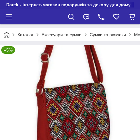
Darek - інтернет-магазин подарунків та декору для дому
Каталог
Аксесуари та сумки
Сумки та рюкзаки
Мо
–5%