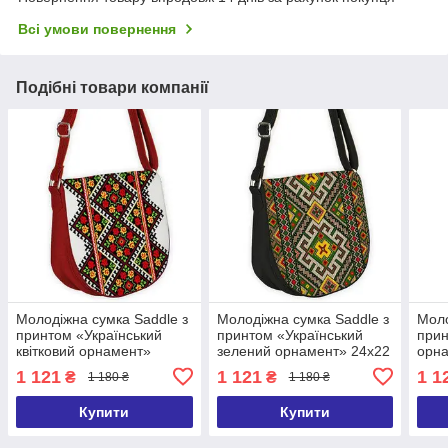
Всі умови повернення
Подібні товари компанії
Молодіжна сумка Saddle з
Молодіжна сумка Saddle з
Моло
принтом «Український
принтом «Український
прин
квітковий орнамент»
зелений орнамент» 24х22
орна
24х22 см
см
1 121
1 121
1 1
₴
₴
1 180 ₴
1 180 ₴
Купити
Купити