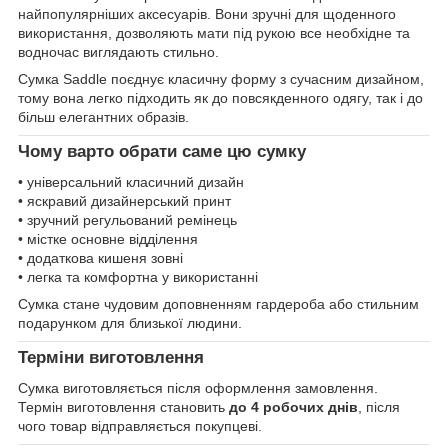
найпопулярніших аксесуарів. Вони зручні для щоденного
використання, дозволяють мати під рукою все необхідне та
водночас виглядають стильно.
Сумка Saddle поєднує класичну форму з сучасним дизайном,
тому вона легко підходить як до повсякденного одягу, так і до
більш елегантних образів.
Чому варто обрати саме цю сумку
• універсальний класичний дизайн
• яскравий дизайнерський принт
• зручний регульований ремінець
• містке основне відділення
• додаткова кишеня зовні
• легка та комфортна у використанні
Сумка стане чудовим доповненням гардероба або стильним
подарунком для близької людини.
Терміни виготовлення
Сумка виготовляється після оформлення замовлення.
Термін виготовлення становить
до 4 робочих днів
, після
чого товар відправляється покупцеві.