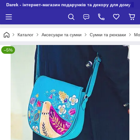
Darek - інтернет-магазин подарунків та декору для дому
Каталог
Аксесуари та сумки
Сумки та рюкзаки
Мо
–5%