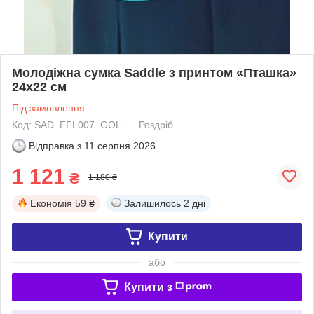
Молодіжна сумка Saddle з принтом «Пташка»
24х22 см
Під замовлення
Код: SAD_FFL007_GOL
Роздріб
Відправка з
11 серпня 2026
1 121
₴
1 180 ₴
Економія
59 ₴
Залишилось
2 дні
Купити
або
Купити з