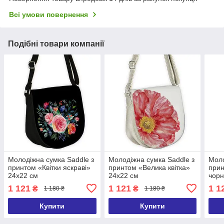
Всі умови повернення
Подібні товари компанії
Молодіжна сумка Saddle з
Молодіжна сумка Saddle з
Моло
принтом «Квітки яскраві»
принтом «Велика квітка»
прин
24х22 см
24х22 см
чорн
24х2
1 121
1 121
1 1
₴
₴
1 180 ₴
1 180 ₴
Купити
Купити