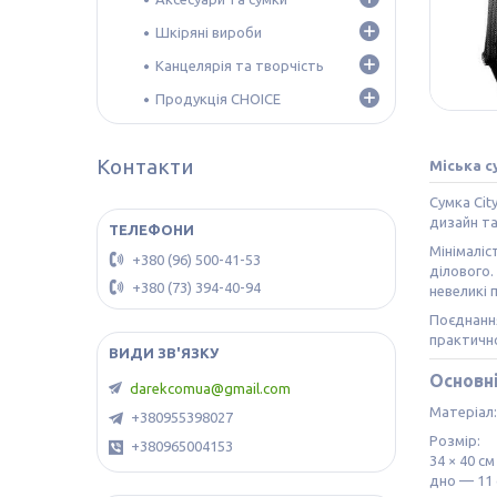
Шкіряні вироби
Канцелярія та творчість
Продукція CHOICE
Контакти
Міська с
Сумка Cit
дизайн та
Мінімаліс
+380 (96) 500-41-53
ділового.
+380 (73) 394-40-94
невеликі 
Поєднання
практично
Основн
darekcomua@gmail.com
Матеріал:
+380955398027
Розмір:
+380965004153
34 × 40 см
дно — 11