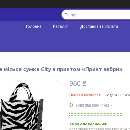
Головна
Каталог
Доставка та оплата
 міська сумка City з принтом «Принт зебри»
960 ₴
Немає в наявності
Код:
SCB_14S
+380 (96) 500-41-53
повернення товару протягом 14 