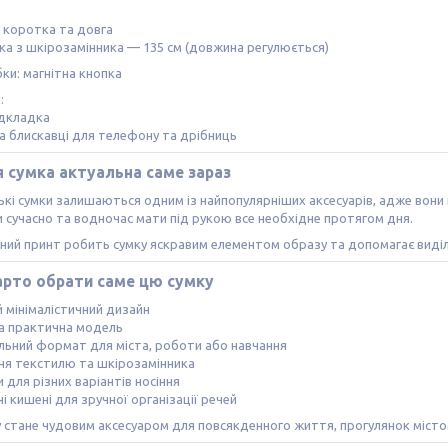
 коротка та довга
ка з шкірозамінника — 135 см (довжина регулюється)
бки: магнітна кнопка
:
підкладка
на блискавці для телефону та дрібниць
 сумка актуальна саме зараз
ські сумки залишаються одним із найпопулярніших аксесуарів, адже вон
 сучасно та водночас мати під рукою все необхідне протягом дня.
ний принт робить сумку яскравим елементом образу та допомагає виділ
арто обрати саме цю сумку
й мінімалістичний дизайн
та практична модель
альний формат для міста, роботи або навчання
ня текстилю та шкірозамінника
и для різних варіантів носіння
ні кишені для зручної організації речей
y стане чудовим аксесуаром для повсякденного життя, прогулянок місто