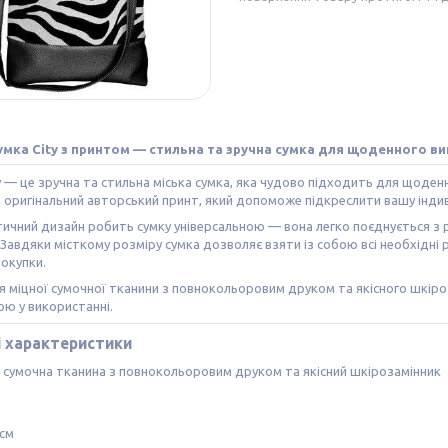
умка City з принтом — стильна та зручна сумка для щоденного в
y — це зручна та стильна міська сумка, яка чудово підходить для щоден
 оригінальний авторський принт, який допоможе підкреслити вашу індив
тичний дизайн робить сумку універсальною — вона легко поєднується з 
 Завдяки місткому розміру сумка дозволяє взяти із собою всі необхідні 
покупки.
 міцної сумочної тканини з повнокольоровим друком та якісного шкіро
ю у використанні.
і характеристики
 сумочна тканина з повнокольоровим друком та якісний шкірозамінник
 см