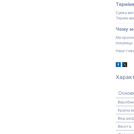
Термін
Сумка виг
Термін в
Чому м
Ми пропон
покупець 
Наші това
Харак
Основ
Виробни
Країна 
Вид шкі
Висота