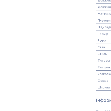
Довжин
Довжина
Матеріа
Плечови
Підклад
Розмір
Ручки
Стан
Стиль
Тип зас
Тип сумк
Упаковк
Форма
Ширина
Інформ