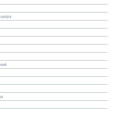
 шкіра
ьний
на