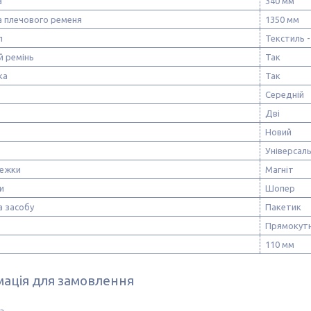
а
340 мм
 плечового ременя
1350 мм
л
Текстиль -
й ремінь
Так
ка
Так
Середній
Дві
Новий
Універсал
тежки
Магніт
и
Шопер
а засобу
Пакетик
Прямокут
110 мм
ація для замовлення