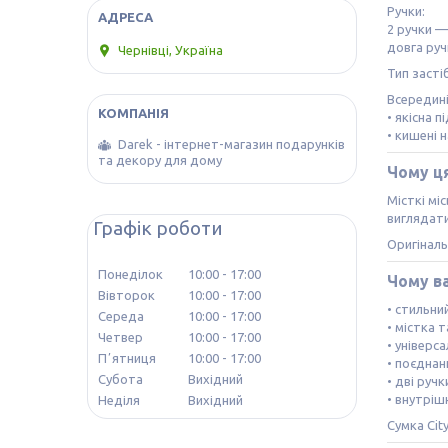
Ручки:
2 ручки —
довга руч
Чернівці, Україна
Тип засті
Всередині
• якісна 
• кишені 
Darek - інтернет-магазин подарунків
та декору для дому
Чому ця
Місткі мі
виглядати
Графік роботи
Оригіналь
Понеділок
10:00
17:00
Чому в
Вівторок
10:00
17:00
• стильни
Середа
10:00
17:00
• містка 
Четвер
10:00
17:00
• універс
Пʼятниця
10:00
17:00
• поєднан
Субота
Вихідний
• дві ручк
• внутріш
Неділя
Вихідний
Сумка Cit