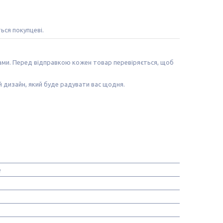
ться покупцеві.
лами. Перед відправкою кожен товар перевіряється, щоб
й дизайн, який буде радувати вас щодня.
e