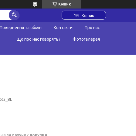
Кошик
Кошик
Повернення та обмін
Контакти
Про нас
Що про нас говорять?
Фотогалерея
065_BL
днів
за рахунок покупця