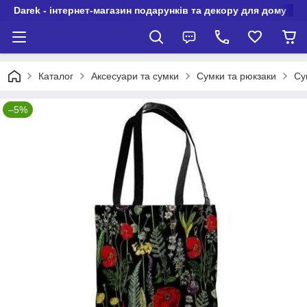
Darek - інтернет-магазин подарунків та декору для дому
Каталог
Аксесуари та сумки
Сумки та рюкзаки
Су
–5%