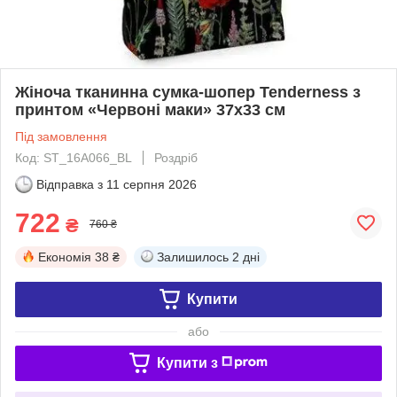
Жіноча тканинна сумка-шопер Tenderness з
принтом «Червоні маки» 37х33 см
Під замовлення
Код: ST_16A066_BL
Роздріб
Відправка з
11 серпня 2026
722
₴
760 ₴
Економія
38 ₴
Залишилось
2 дні
Купити
або
Купити з