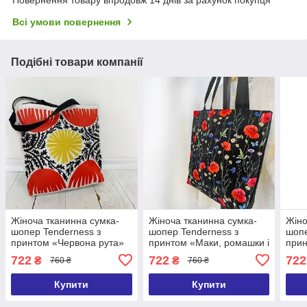
Повернення товару впродовж 14 днів за рахунок покупця
Всі умови повернення
Подібні товари компанії
Жіноча тканинна сумка-
Жіноча тканинна сумка-
Жіно
шопер Tenderness з
шопер Tenderness з
шопе
принтом «Червона рута»
принтом «Маки, ромашки і
прин
37х33 см
волошки» 37х33 см
722
722
722
₴
₴
760 ₴
760 ₴
Купити
Купити