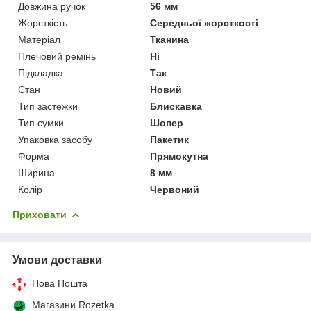
Довжина ручок
56 мм
Жорсткість
Середньої жорсткості
Матеріал
Тканина
Плечовий ремінь
Ні
Підкладка
Так
Стан
Новий
Тип застежки
Блискавка
Тип сумки
Шопер
Упаковка засобу
Пакетик
Форма
Прямокутна
Ширина
8 мм
Колір
Червоний
Приховати
Умови доставки
Нова Пошта
Магазини Rozetka