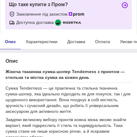
Що таке купити з Пром?
Замовлення під захистом
Доступна доставка
Опис
Характеристики
Доставка
Оплата
Умови п
Опис
Жіноча тканинна сумка-шопер Tenderness з принтом —
стильна та містка сумка на кожен день
Сумка Tenderness — це практична та стильна тканинна
сумка-шопер, яка ідеально підходить як для покупок, так і для
щоденного використання. Вона поєднує в собі місткість,
зручність і сучасний дизайн, що робить її універсальним
аксесуаром для активного життя.
Завдяки великому вибору принтів кожна жінка зможе знайти
варіант, який підкреслить її стиль та індивідуальність. Така
сумка стане не лише корисною річчю, а й яскравим
елементом образу.