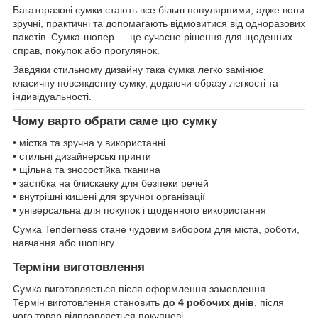
Багаторазові сумки стають все більш популярними, адже вони
зручні, практичні та допомагають відмовитися від одноразових
пакетів. Сумка-шопер — це сучасне рішення для щоденних
справ, покупок або прогулянок.
Завдяки стильному дизайну така сумка легко замінює
класичну повсякденну сумку, додаючи образу легкості та
індивідуальності.
Чому варто обрати саме цю сумку
• містка та зручна у використанні
• стильні дизайнерські принти
• щільна та зносостійка тканина
• застібка на блискавку для безпеки речей
• внутрішні кишені для зручної організації
• універсальна для покупок і щоденного використання
Сумка Tenderness стане чудовим вибором для міста, роботи,
навчання або шопінгу.
Терміни виготовлення
Сумка виготовляється після оформлення замовлення.
Термін виготовлення становить
до 4 робочих днів
, після
чого товар відправляється покупцеві.