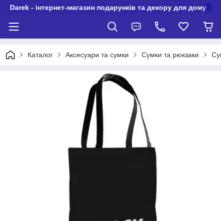
Darek - інтернет-магазин подарунків та декору для дому
Каталог
Аксесуари та сумки
Сумки та рюкзаки
Су