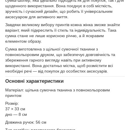
сумка-шопер, яка ідеально підходить як для покупок, так і для
щоденного використання. Вона поєднує в собі місткість,
зручність і сучасний дизайн, що робить її універсальним
аксесуаром для активного життя.
Завдяки великому вибору принтів кожна жінка зможе знайти
варіант, який підкреслить її стиль та індивідуальність. Така
сумка стане не лише корисною річчю, а й яскравим
елементом образу.
Сумка виготовлена з щільної сумочної тканини з
повнокольоровим друком, що забезпечує довговічність та
збереження гарного вигляду навіть при активному
використанні. Вона достатньо містка, щоб розмістити всі
необхідні речі — від покупок до особистих аксесуарів.
Основні характеристики
Матеріал: щільна сумочна тканина з повнокольоровим
принтом
Розмір:
37 × 33 см
дно — 8 см
Довжина ручок: 56 см
Тип застібки: пластмасова блискавка