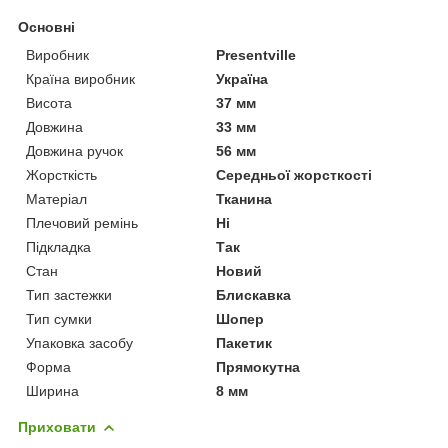
Основні
Виробник
Presentville
Країна виробник
Україна
Висота
37 мм
Довжина
33 мм
Довжина ручок
56 мм
Жорсткість
Середньої жорсткості
Матеріал
Тканина
Плечовий ремінь
Ні
Підкладка
Так
Стан
Новий
Тип застежки
Блискавка
Тип сумки
Шопер
Упаковка засобу
Пакетик
Форма
Прямокутна
Ширина
8 мм
Приховати