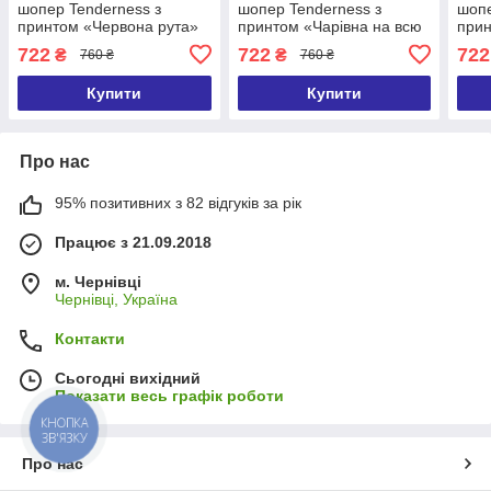
шопер Tenderness з
шопер Tenderness з
шопе
принтом «Червона рута»
принтом «Чарівна на всю
прин
37х33 см
голову» 37х33 см
37х3
722
722
722
₴
₴
760 ₴
760 ₴
Купити
Купити
Про нас
95% позитивних з 82 відгуків за рік
Працює з 21.09.2018
м. Чернівці
Чернівці, Україна
Контакти
Сьогодні вихідний
Показати весь графік роботи
КНОПКА
ЗВ'ЯЗКУ
Про нас