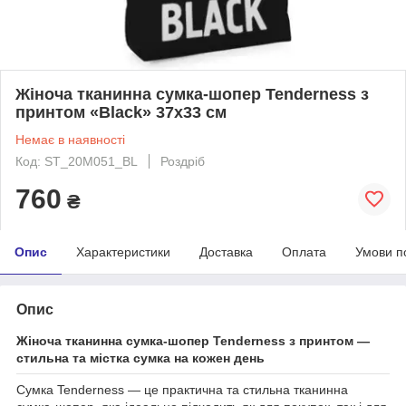
Жіноча тканинна сумка-шопер Tenderness з
принтом «Black» 37х33 см
Немає в наявності
Код: ST_20M051_BL
Роздріб
760
₴
Опис
Характеристики
Доставка
Оплата
Умови п
Опис
Жіноча тканинна сумка-шопер Tenderness з принтом —
стильна та містка сумка на кожен день
Сумка Tenderness — це практична та стильна тканинна