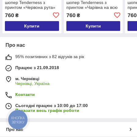
шопер Tenderness з
шопер Tenderness з
шопе
принтом «Червона рута»
принтом «Чарівна на всю
прин
37х33 см
голову» 37х33 см
37х3
760
760
760
₴
₴
Купити
Купити
Про нас
95% позитивних з 82 відгуків за рік
Працює з 21.09.2018
м. Чернівці
Чернівці, Україна
Контакти
Сьогодні працює з 10:00 до 17:00
Показати весь графік роботи
КНОПКА
ЗВ'ЯЗКУ
Про нас