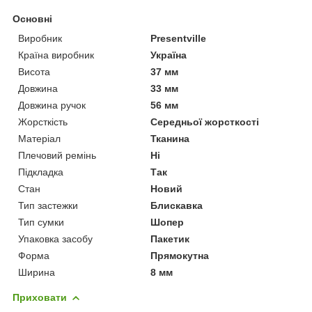
Основні
Виробник
Presentville
Країна виробник
Україна
Висота
37 мм
Довжина
33 мм
Довжина ручок
56 мм
Жорсткість
Середньої жорсткості
Матеріал
Тканина
Плечовий ремінь
Ні
Підкладка
Так
Стан
Новий
Тип застежки
Блискавка
Тип сумки
Шопер
Упаковка засобу
Пакетик
Форма
Прямокутна
Ширина
8 мм
Приховати