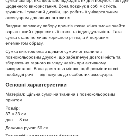
сумка-шопер, яка ідеально підходить як для покупок, так і для
щоденного використання. Вона поєднує в собі місткість,
зручність і сучасний дизайн, що робить її універсальним
аксесуаром для активного життя.
Завдяки великому вибору принтів кожна жінка зможе знайти
варіант, який підкреслить її стиль та індивідуальність. Така
сумка стане не лише корисною річчю, а й яскравим
елементом образу.
Сумка виготовлена з щільної сумочної тканини з
повнокольоровим друком, що забезпечує довговічність та
збереження гарного вигляду навіть при активному
використанні. Вона достатньо містка, щоб розмістити всі
необхідні речі — від покупок до особистих аксесуарів.
Основні характеристики
Матеріал: щільна сумочна тканина з повнокольоровим
принтом
Розмір:
37 × 33 см
дно — 8 см
Довжина ручок: 56 см
Тип застібки: пластмасова блискавка