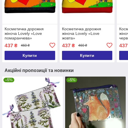
Косметичка дорожня
Косметичка дорожня
Косм
жіноча Lovely «Love
жіноча Lovely «Love
жіно
помаранчева»
жовта»
чер
437
437
437
₴
₴
460 ₴
460 ₴
Купити
Купити
Акційні пропозиції та новинки
–5%
–5%