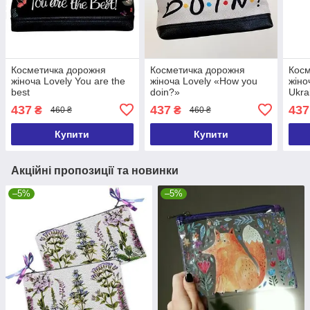
Косметичка дорожня
Косметичка дорожня
Косм
жіноча Lovely You are the
жіноча Lovely «How you
жіно
best
doin?»
Ukra
437
437
437
₴
₴
460 ₴
460 ₴
Купити
Купити
Акційні пропозиції та новинки
–5%
–5%