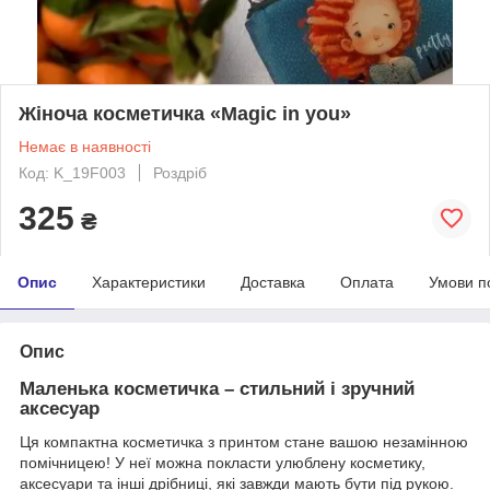
Жіноча косметичка «Magic in you»
Немає в наявності
Код: K_19F003
Роздріб
325
₴
Опис
Характеристики
Доставка
Оплата
Умови п
Опис
Маленька косметичка – стильний і зручний
аксесуар
Ця компактна косметичка з принтом стане вашою незамінною
помічницею! У неї можна покласти улюблену косметику,
аксесуари та інші дрібниці, які завжди мають бути під рукою.