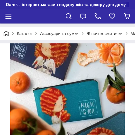
Darek - інтернет-магазин подарунків та декору для дому
Каталог
Аксесуари та сумки
Жіночі косметички
Ма