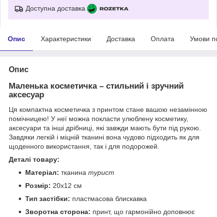
Доступна доставка
Опис
Характеристики
Доставка
Оплата
Умови п
Опис
Маленька косметичка – стильний і зручний
аксесуар
Ця компактна косметичка з принтом стане вашою незамінною
помічницею! У неї можна покласти улюблену косметику,
аксесуари та інші дрібниці, які завжди мають бути під рукою.
Завдяки легкій і міцній тканині вона чудово підходить як для
щоденного використання, так і для подорожей.
Деталі товару:
Матеріал:
тканина
турист
Розмір:
20х12 см
Тип застібки:
пластмасова блискавка
Зворотна сторона:
принт, що гармонійно доповнює