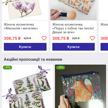
Жіноча косметичка
Жіноча косметичка
Жіно
«Магнолія і метелик»
«Поруч з тобою так тепло!
Дякую за все»
308,75
308,75
308
₴
₴
325 ₴
325 ₴
Купити
Купити
Акційні пропозиції та новинки
–5%
–5%