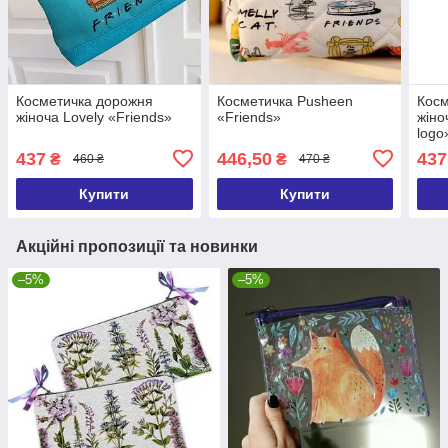
Косметичка дорожня
Косметичка Pusheen
Косм
жіноча Lovely «Friends»
«Friends»
жіно
logo
437
446,50
437
₴
₴
460 ₴
470 ₴
Купити
Купити
Акційні пропозиції та новинки
–5%
–5%