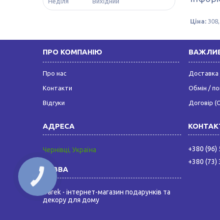
Неділя
Вихідний
Ціна:
308,
ПРО КОМПАНІЮ
ВАЖЛИВ
Про нас
Доставка 
Контакти
Обмін / п
Відгуки
Договір (
+380 (96)
Чернівці, Україна
+380 (73)
КНОПКА
ЗВ'ЯЗКУ
Darek - інтернет-магазин подарунків та
декору для дому