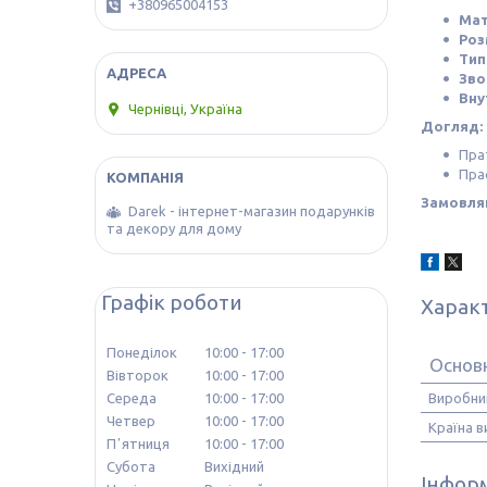
+380965004153
Мат
Роз
Тип
Зво
Вну
Чернівці, Україна
Догляд:
Пра
Пра
Замовляй
Darek - інтернет-магазин подарунків
та декору для дому
Графік роботи
Харак
Понеділок
10:00
17:00
Основ
Вівторок
10:00
17:00
Виробни
Середа
10:00
17:00
Четвер
10:00
17:00
Країна 
Пʼятниця
10:00
17:00
Субота
Вихідний
Інформ