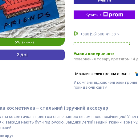
Купити з
+380 (96) 500-41-53
–5%
2 дні
повернення товару протягом 14 
У компанії підключені електронні
покидаючи сайту.
а косметичка – стильний і зручний аксесуар
тна косметичка з принтом стане вашою незамінною помічницею! У неї м
 які завжди мають бути під рукою. Завдяки легкій і міцній тканині вона 
рожей.
овару: