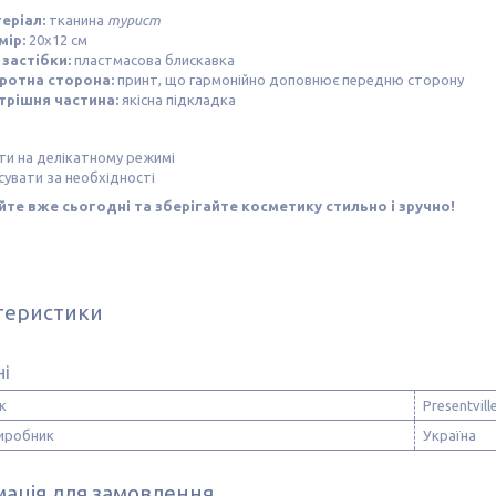
еріал:
тканина
турист
мір:
20х12 см
 застібки:
пластмасова блискавка
ротна сторона:
принт, що гармонійно доповнює передню сторону
трішня частина:
якісна підкладка
ти на делікатному режимі
сувати за необхідності
те вже сьогодні та зберігайте косметику стильно і зручно!
теристики
ні
к
Presentvill
виробник
Україна
ація для замовлення