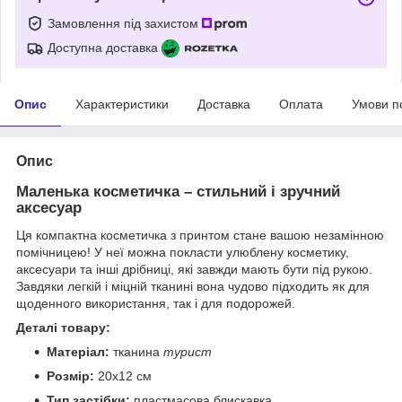
Замовлення під захистом
Доступна доставка
Опис
Характеристики
Доставка
Оплата
Умови п
Опис
Маленька косметичка – стильний і зручний
аксесуар
Ця компактна косметичка з принтом стане вашою незамінною
помічницею! У неї можна покласти улюблену косметику,
аксесуари та інші дрібниці, які завжди мають бути під рукою.
Завдяки легкій і міцній тканині вона чудово підходить як для
щоденного використання, так і для подорожей.
Деталі товару:
Матеріал:
тканина
турист
Розмір:
20х12 см
Тип застібки:
пластмасова блискавка