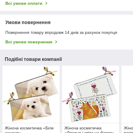
Всі умови оплати
Умови повернення
Повернення товару впродовж 14 днів за рахунок покупця
Всі умови повернення
Подібні товари компанії
Жіноча косметичка «Біле
Жіноча косметичка
Жіно
цуценя»
«Лисиця і квіти на білому
папо