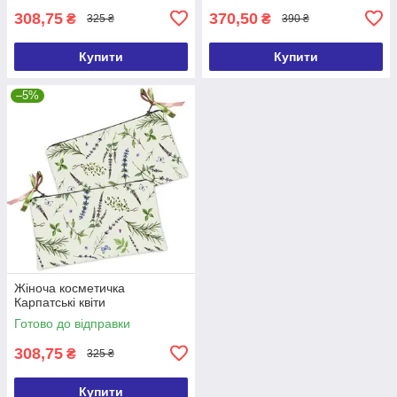
308,75
370,50
₴
₴
325 ₴
390 ₴
Купити
Купити
–5%
Жіноча косметичка
Карпатські квіти
Готово до відправки
308,75
₴
325 ₴
Купити