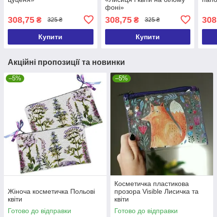
фоні»
308,75
308,75
308
₴
₴
325 ₴
325 ₴
Купити
Купити
Акційні пропозиції та новинки
–5%
–5%
Косметичка пластикова
Жіноча косметичка Польові
прозора Visible Лисичка та
квіти
квіти
Готово до відправки
Готово до відправки