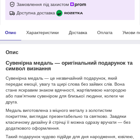
Замовлення під захистом
Доступна доставка
Опис
Характеристики
Доставка
Оплата
Умови п
Опис
Сувенірна медаль — оригінальний подарунок та
символ визнання
Сувенірна медаль — це незвичайний подарунок, який
передає емоції, увагу та щирі слова без зайвих слів. Вона
стане яскравим знаком вдячності, жартівливою нагородою
або пам’ятним сувеніром для близької людини, колеги чи
друга.
Медаль виготовлена з міцного металу з золотистим
покриттям, виглядає презентабельно та святково. Завдяки
класичному дизайну й стрічці її можна одразу вручати — без
додаткового оформлення.
Такий подарунок чудово підійде для дня народження, ювілею,