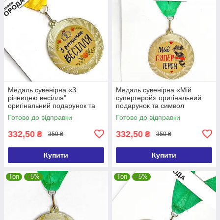
Медаль сувенірна «З
Медаль сувенірна «Мій
річницею весілля"
супергерой» оригінальний
оригінальний подарунок та
подарунок та символ
символ визнання
визнання
Готово до відправки
Готово до відправки
332,50
332,50
₴
₴
350 ₴
350 ₴
Купити
Купити
Топ
–5%
Топ
–5%