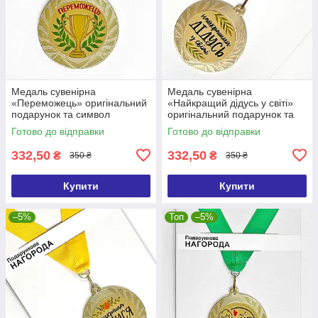
Медаль сувенірна
Медаль сувенірна
«Переможець» оригінальний
«Найкращий дідусь у світі»
подарунок та символ
оригінальний подарунок та
визнання
символ визнання
Готово до відправки
Готово до відправки
332,50
332,50
₴
₴
350 ₴
350 ₴
Купити
Купити
–5%
Топ
–5%