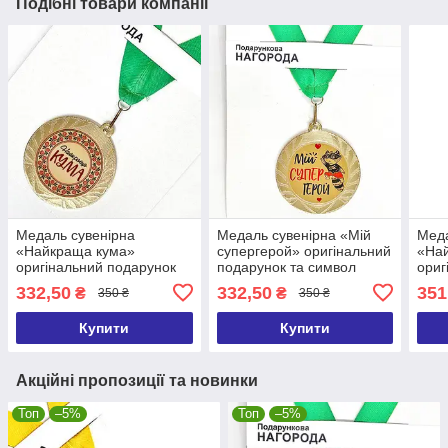
Подібні товари компанії
Медаль сувенірна
Медаль сувенірна «Мій
Меда
«Найкраща кума»
супергерой» оригінальний
«Най
оригінальний подарунок
подарунок та символ
ориг
та символ визнання
визнання
та с
332,50
332,50
351
₴
₴
350 ₴
350 ₴
Купити
Купити
Акційні пропозиції та новинки
Топ
–5%
Топ
–5%