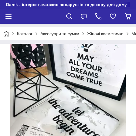
Darek - інтернет-магазин подарунків та декору для дому
Каталог
Аксесуари та сумки
Жіночі косметички
Ма