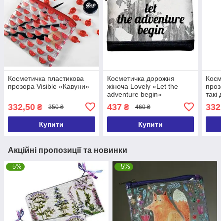
Косметичка пластикова
Косметичка дорожня
Косм
прозора Visible «Кавуни»
жіноча Lovely «Let the
проз
adventure begin»
такі
332,50
437
332
₴
₴
350 ₴
460 ₴
Купити
Купити
Акційні пропозиції та новинки
–5%
–5%