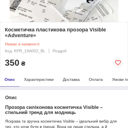
Косметичка пластикова прозора Visible
«Adventure»
Немає в наявності
Код: KPR_19A002_BL
Роздріб
350
₴
Опис
Характеристики
Доставка
Оплата
Умови п
Опис
Прозора силіконова косметичка Visible –
стильний тренд для модниць
Яскрава та зручна косметичка Visible – ідеальний вибір для
тих, хто хоче бути в тренді. Вона не лише стильна, а й