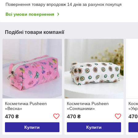
Повернення товару впродовж 14 днів за рахунок покупця
Всі умови повернення
Подібні товари компанії
Косметичка Pusheen
Косметичка Pusheen
Косм
«Весна»
«Соняшники»
«Укр
470
470
470
₴
₴
Купити
Купити