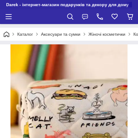
Darek - інтернет-магазин подарунків та декору для дому
Каталог
Аксесуари та сумки
Жіночі косметички
К