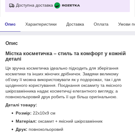
Доступна доставка
Опис
Характеристики
Доставка
Оплата
Умови п
Опис
Містка косметичка – стиль та комфорт у кожній
деталі
Ця зручна косметичка ідеально підходить для зберігання
косметики та інших жіночих дрібничок. Завдяки великому
об’єму її можна використовувати як у подорожах, так і для
щоденного користування. Поєднання оксамиту та якісного
шкірозамінника надає косметичці елегантного вигляду, а
повнокольоровий друк робить її ще більш оригінальною.
Деталі товару:
Розмір:
22х10х9 см
Матеріал:
оксамит + якісний шкірозамінник
Друк:
повнокольоровий