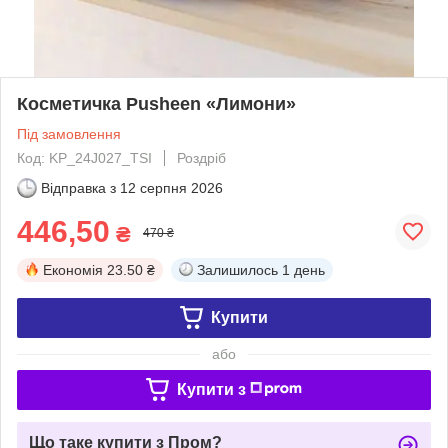
Косметичка Pusheen «Лимони»
Під замовлення
Код: KP_24J027_TSI
Роздріб
Відправка з
12 серпня 2026
446,50
₴
470 ₴
Економія
23.50 ₴
Залишилось
1 день
Купити
або
Купити з
Що таке купити з Пром?