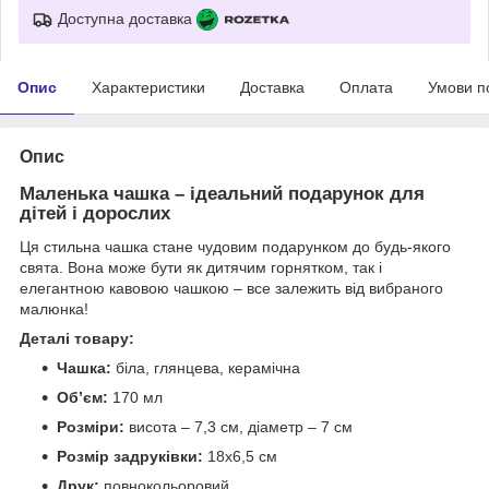
Доступна доставка
Опис
Характеристики
Доставка
Оплата
Умови п
Опис
Маленька чашка – ідеальний подарунок для
дітей і дорослих
Ця стильна чашка стане чудовим подарунком до будь-якого
свята. Вона може бути як дитячим горнятком, так і
елегантною кавовою чашкою – все залежить від вибраного
малюнка!
Деталі товару:
Чашка:
біла, глянцева, керамічна
Об’єм:
170 мл
Розміри:
висота – 7,3 см, діаметр – 7 см
Розмір задруківки:
18x6,5 см
Друк:
повнокольоровий