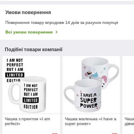
Умови повернення
Повернення товару впродовж 14 днів за рахунок покупця
Всі умови повернення
Подібні товари компанії
Чашка з принтом «I am
Чашка маленька «I have a
Чаш
perfect»
super power»
дівч