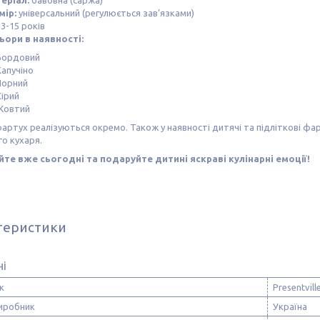
еріал:
бавовна (саржа)
мір:
універсальний (регулюється зав’язками)
3-15 років
ьори в наявності:
Бордовий
Капучіно
Чорний
Сірий
Жовтий
фартух реалізуються окремо. Також у наявності дитячі та підліткові ф
о кухаря.
те вже сьогодні та подаруйте дитині яскраві кулінарні емоції!
теристики
ні
к
Presentvill
виробник
Україна