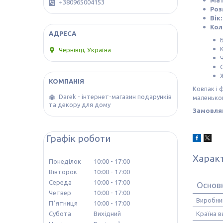
Мат
+380965004153
Роз
Вік:
Кол
Чернівці, Україна
Ковпак і 
Darek - інтернет-магазин подарунків
маленьког
та декору для дому
Замовляй
Графік роботи
Харак
Понеділок
10:00
17:00
Вівторок
10:00
17:00
Середа
10:00
17:00
Основ
Четвер
10:00
17:00
Виробни
Пʼятниця
10:00
17:00
Країна 
Субота
Вихідний