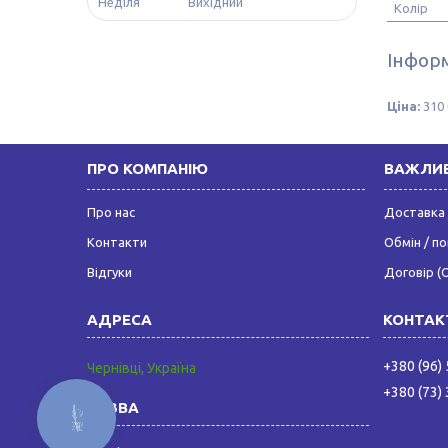
Неділя
Вихідний
Колір
Інформ
Ціна:
310 
ПРО КОМПАНІЮ
ВАЖЛИВ
Про нас
Доставка 
Контакти
Обмін / п
Відгуки
Договір (
+380 (96)
Чернівці, Україна
+380 (73)
КНОПКА
ЗВ'ЯЗКУ