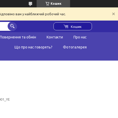
Кошик
відповімо вам у найближчий робочий час.
Кошик
Повернення та обмін
Контакти
Про нас
Що про нас говорять?
Фотогалерея
001_YE