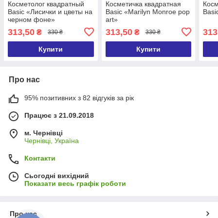
Косметолог квадратный
Косметичка квадратная
Косм
Basic «Лисички и цветы на
Basic «Marilyn Monroe pop
Basi
черном фоне»
art»
313,50
313,50
313
₴
₴
330 ₴
330 ₴
Купити
Купити
Про нас
95% позитивних з 82 відгуків за рік
Працює з 21.09.2018
м. Чернівці
Чернівці, Україна
Контакти
Сьогодні вихідний
Показати весь графік роботи
Про нас